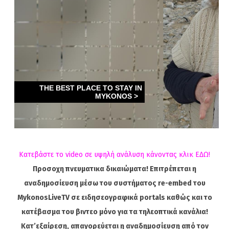
Κατεβάστε το video σε υψηλή ανάλυση κάνοντας κλικ ΕΔΩ!
Προσοχη πνευματικα δικαιώματα! Επιτρέπεται η
αναδημοσίευση μέσω του συστήματος re-embed του
MykonosLiveTV σε ειδησεογραφικά portals καθώς και το
κατέβασμα του βιντεο μόνο για τα τηλεοπτικά κανάλια!
Κατ’εξαίρεση, απαγορεύεται η αναδημοσίευση από τον