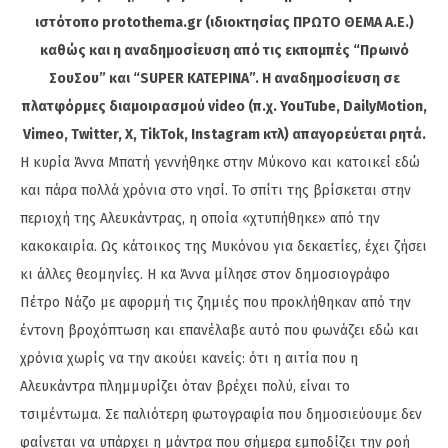
ιστότοπο protothema.gr (ιδιοκτησίας ΠΡΩΤΟ ΘΕΜΑ A.E.)
καθώς και η αναδημοσίευση από τις εκπομπές “Πρωινό
ΣουΣου” και “SUPER ΚΑΤΕΡΙΝΑ”. Η αναδημοσίευση σε
πλατφόρμες διαμοιρασμού video (π.χ. YouTube, DailyMotion,
Vimeo, Twitter, X, TikTok, Instagram κτλ) απαγορεύεται ρητά.
Η κυρία Άννα Μπατή γεννήθηκε στην Μύκονο και κατοικεί εδώ
και πάρα πολλά χρόνια στο νησί. Το σπίτι της βρίσκεται στην
περιοχή της Αλευκάντρας, η οποία «χτυπήθηκε» από την
κακοκαιρία. Ως κάτοικος της Μυκόνου για δεκαετίες, έχει ζήσει
κι άλλες θεομηνίες. Η κα Άννα μίλησε στον δημοσιογράφο
Πέτρο Νάζο με αφορμή τις ζημιές που προκλήθηκαν από την
έντονη βροχόπτωση και επανέλαβε αυτό που φωνάζει εδώ και
χρόνια χωρίς να την ακούει κανείς: ότι η αιτία που η
Αλευκάντρα πλημμυρίζει όταν βρέχει πολύ, είναι το
τσιμέντωμα. Σε παλιότερη φωτογραφία που δημοσιεύουμε δεν
φαίνεται να υπάρχει η μάντρα που σήμερα εμποδίζει την ροή