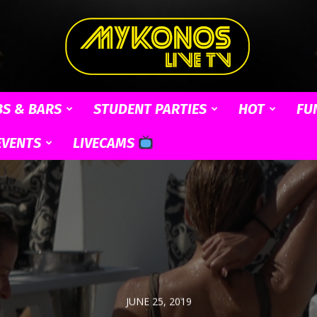
BS & BARS
STUDENT PARTIES
HOT
FU
Mykonos
EVENTS
LIVECAMS
Live
JUNE 25, 2019
TV