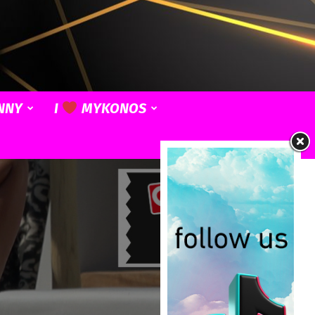
NNY
I
MYKONOS