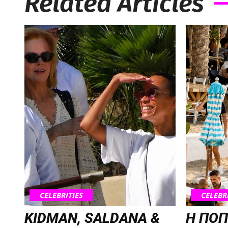
Related Articles
CELEBRITIES
CELEBR
KIDMAN, SALDANA &
H ΠΟΠ