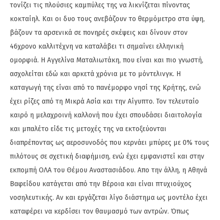
τονίζει τις πλούσιες καμπύλες της να λικνίζεται πίνοντας
κοκταίηλ. Και οι δυο τους ανεβάζουν το θερμόμετρο στα ύψη,
βάζουν τα αρσενικά σε πονηρές σκέψεις και δίνουν στον
46χρονο καλλιτέχνη να καταλάβει τι σημαίνει ελληνική
ομορφιά. Η Αγγελίνα Ματαλιωτάκη, που είναι και πιο γνωστή,
ασχολείται εδώ και αρκετά χρόνια με το μόντελινγκ. Η
καταγωγή της είναι από το πανέμορφο νησί της Κρήτης, ενώ
έχει ρίζες από τη Μικρά Ασία και την Αίγυπτο. Τον τελευταίο
καιρό η μελαχροινή καλλονή που έχει σπουδάσει διαιτολογία
και μπαλέτο είδε τις μετοχές της να εκτοξεύονται
διαπρέποντας ως αεροσυνοδός που κερνάει μπύρες με 0% τους
πιλότους σε σχετική διαφήμιση, ενώ έχει εμφανιστεί και στην
εκπομπή ΟΛΑ του Θέμου Αναστασιάδου. Απο την άλλη, η Αθηνά
Βαφείδου κατάγεται από την Βέροια και είναι πτυχιούχος
νοσηλευτικής. Αν και εργάζεται λίγο διάστημα ως μοντέλο έχει
καταφέρει να κερδίσει τον θαυμασμό των αντρών. Όπως