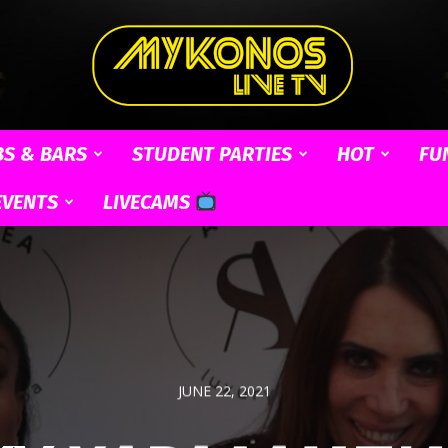
BS & BARS
STUDENT PARTIES
HOT
FU
Mykonos
EVENTS
LIVECAMS
Live
JUNE 22, 2021
TV