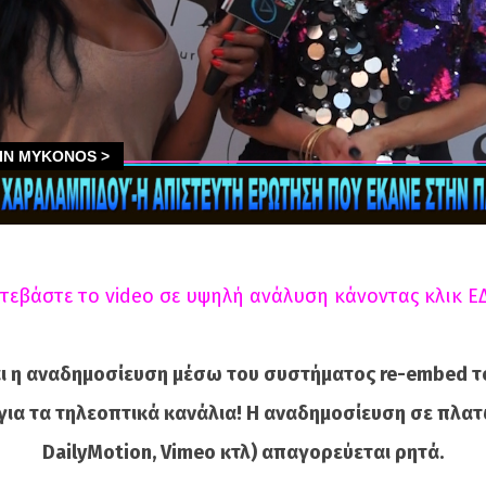
τεβάστε το video σε υψηλή ανάλυση κάνοντας κλικ Ε
ι η αναδημοσίευση μέσω του συστήματος re-embed τ
για τα τηλεοπτικά κανάλια! Η αναδημοσίευση σε πλατ
DailyMotion, Vimeo κτλ) απαγορεύεται ρητά.