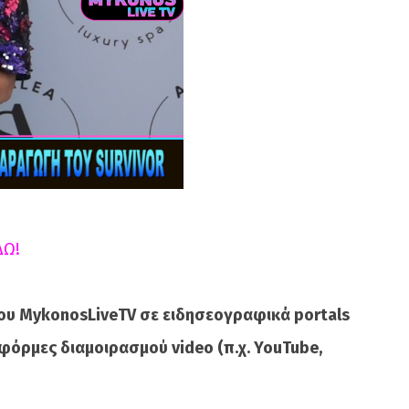
ΔΩ!
ου MykonosLiveTV σε ειδησεογραφικά portals
φόρμες διαμοιρασμού video (π.χ. YouTube,