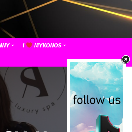
NNY
I
MYKONOS