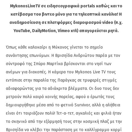
MykonosLiveTV σε ειδησεογραφικά portals καθώς και το
κατέβασμα του βιντεο μόνο για τα τηλεοπτικά κανάλια! Η
αναδημοσίευση σε πλατφόρμες διαμοιρασμού video (π.χ.
YouTube, DailyMotion, Vimeo κτλ) απαγορεύεται ρητά.
Όπως κάθε καλοκαίρι η Μύκονος γίνεται το σημείο
συνάντησης επωνύμων. Η Βρισηίδα Ανδριώτου παρέα με τον
σύντροφό της Σπύρο Μαρτίκα βρίσκονται στο νησί των
ανέμων για διακοπές. Η κάμερα του Mykonos Live TV τους
εντόπισε στην παραλία της Παράγκας σε τρυφερές στιγμές
αδιαφορώντας για τα αδιάκριτα βλέμματα. Οι δυο τους δεν
μετρούν πολύ καιρό κοινής πορείας, αφού ο έρωτάς τους
δημιουργήθηκε μέσα από το φετινό Survivor, αλλά η αλήθεια
είναι ότι ταιριάζουν πολύ! Τετ-α-τετ, αγκαλιές και φιλιά ήταν
το σκηνικό από την εξόρμησή τους στην κοσμική πλαζ με την
Βρισηίδα να κλέβει την παράσταση με το καλλίγραμμο κορμί