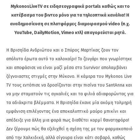
MykonosLiveTV σε ειδησεογραφικά portals καθώς και το
κατέβασμα του βιντεο μόνο για τα τηλεοπτικά κανάλια! Η
αναδημοσίευση σε πλατφόρμες διαμοιρασμού video (π.χ.
YouTube, DailyMotion, Vimeo κτλ) απαγορεύεται ρητά.
Η Βρισηίδα Ανδριώτου και ο Σπύρος Μαρτίκας ζουν τον
απόλυτο έρωτα αυτό το καλοκαίρι! Το ζευγάρι που γνωρίστηκε
και αποφάσισε να είναι μαζί μέσα στο Survivor απολαμβάνει
ξέγνοιαστες στιγμές στην Μύκονο. Η κάμερα του Mykonos Live
TV τους εντόπισε να δροσίζονται στην πισίνα του SantAnna και
να μην σταματούν τις αγκαλιές και τα φιλιά αδιαφορώντας για
τα αδιάκριτα βλέμματα. Η Βρισηίδα έκανε μία ακόμη τολμηρή
εμφάνιση επιλέγοντας ένα αποκαλυπτικό μαύρο μπικίνι και
απέδειξε για άλλη μια φορά πως διαθέτει κορμί θανατηφόρο!
Δεν ξέρουμε πώς θα εξελιχθεί η σχέση της με τον φαρμακοποιό
από την Χαλκιδική, αλλά σίγουρα είναι κάτι σοβαρό, καθώς