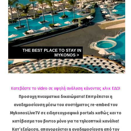
Κατεβάστε το video σε υψηλή ανάλυση κάνοντας κλικ ΕΔΩ!
Προσοχη πνευματικα δικαιώματα! Επιτρέπεται η
αναδημοσίευση μέσω του συστήματος re-embed του
MykonosLiveTV σε ειδησεογραφικά portals καθώς και το
κατέβασμα του βιντεο μόνο για τα τηλεοπτικά κανάλια!
Κατ’εξαίρεση, απαγορεύεται η αναδημοσίευση από τον