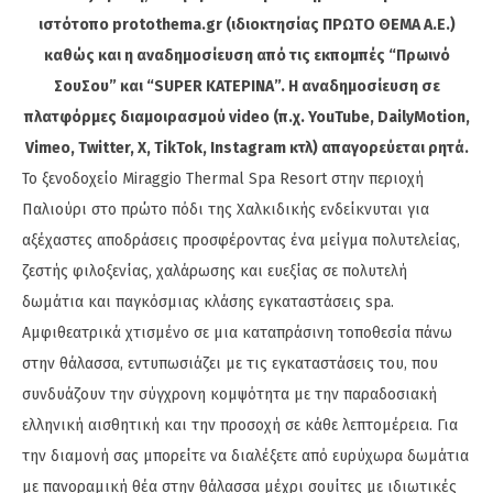
ιστότοπο protothema.gr (ιδιοκτησίας ΠΡΩΤΟ ΘΕΜΑ A.E.)
καθώς και η αναδημοσίευση από τις εκπομπές “Πρωινό
ΣουΣου” και “SUPER ΚΑΤΕΡΙΝΑ”. Η αναδημοσίευση σε
πλατφόρμες διαμοιρασμού video (π.χ. YouTube, DailyMotion,
Vimeo, Twitter, X, TikTok, Instagram κτλ) απαγορεύεται ρητά.
Το ξενοδοχείο Miraggio Thermal Spa Resort στην περιοχή
Παλιούρι στο πρώτο πόδι της Χαλκιδικής ενδείκνυται για
αξέχαστες αποδράσεις προσφέροντας ένα μείγμα πολυτελείας,
ζεστής φιλοξενίας, χαλάρωσης και ευεξίας σε πολυτελή
δωμάτια και παγκόσμιας κλάσης εγκαταστάσεις spa.
Αμφιθεατρικά χτισμένο σε μια καταπράσινη τοποθεσία πάνω
στην θάλασσα, εντυπωσιάζει με τις εγκαταστάσεις του, που
συνδυάζουν την σύγχρονη κομψότητα με την παραδοσιακή
ελληνική αισθητική και την προσοχή σε κάθε λεπτομέρεια. Για
την διαμονή σας μπορείτε να διαλέξετε από ευρύχωρα δωμάτια
με πανοραμική θέα στην θάλασσα μέχρι σουίτες με ιδιωτικές