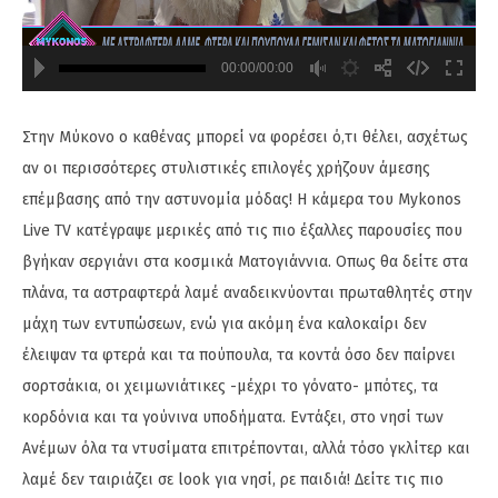
00:00/00:00
720
480
Στην Μύκονο ο καθένας μπορεί να φορέσει ό,τι θέλει, ασχέτως
αν οι περισσότερες στυλιστικές επιλογές χρήζουν άμεσης
επέμβασης από την αστυνομία μόδας! Η κάμερα του Mykonos
Live TV κατέγραψε μερικές από τις πιο έξαλλες παρουσίες που
βγήκαν σεργιάνι στα κοσμικά Ματογιάννια. Οπως θα δείτε στα
πλάνα, τα αστραφτερά λαμέ αναδεικνύονται πρωταθλητές στην
μάχη των εντυπώσεων, ενώ για ακόμη ένα καλοκαίρι δεν
έλειψαν τα φτερά και τα πούπουλα, τα κοντά όσο δεν παίρνει
σορτσάκια, οι χειμωνιάτικες -μέχρι το γόνατο- μπότες, τα
κορδόνια και τα γούνινα υποδήματα. Εντάξει, στο νησί των
Ανέμων όλα τα ντυσίματα επιτρέπονται, αλλά τόσο γκλίτερ και
λαμέ δεν ταιριάζει σε look για νησί, ρε παιδιά! Δείτε τις πιο