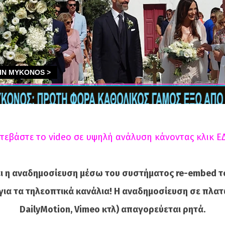
τεβάστε το video σε υψηλή ανάλυση κάνοντας κλικ Ε
ι η αναδημοσίευση μέσω του συστήματος re-embed τ
για τα τηλεοπτικά κανάλια! Η αναδημοσίευση σε πλατ
DailyMotion, Vimeo κτλ) απαγορεύεται ρητά.