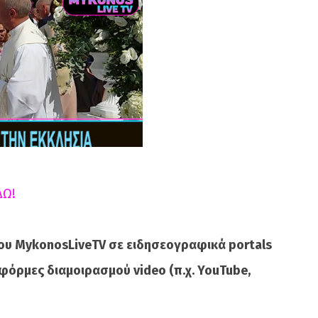
ΔΩ!
ου MykonosLiveTV σε ειδησεογραφικά portals
φόρμες διαμοιρασμού video (π.χ. YouTube,