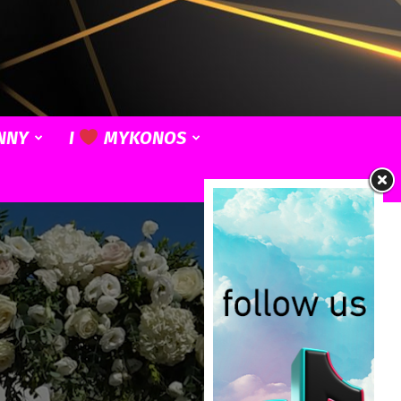
NNY
I
MYKONOS