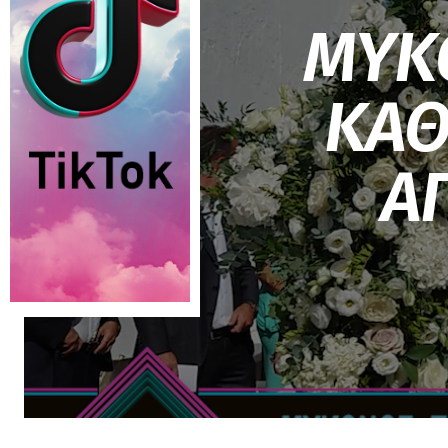
ΜΥΚ
ΚΑΘ
Α