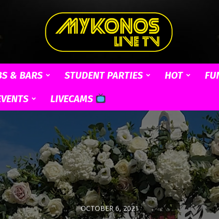
BS & BARS
STUDENT PARTIES
HOT
FU
Mykonos
EVENTS
LIVECAMS
Live
OCTOBER 6, 2021
TV