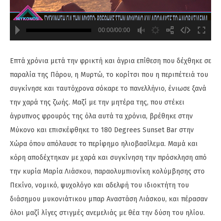
00:00/00:00
720
480
Επτά χρόνια μετά την φρικτή και άγρια επίθεση που δέχθηκε σε
παραλία της Πάρου, η Μυρτώ, το κορίτσι που η περιπέτειά του
συγκίνησε και ταυτόχρονα σόκαρε το πανελλήνιο, ένιωσε ξανά
την χαρά της ζωής. Μαζί με την μητέρα της, που στέκει
άγρυπνος φρουρός της όλα αυτά τα χρόνια, βρέθηκε στην
Μύκονο και επισκέφθηκε το 180 Degrees Sunset Bar στην
Χώρα όπου απόλαυσε το περίφημο ηλιοβασίλεμα. Μαμά και
κόρη αποδέχτηκαν με χαρά και συγκίνηση την πρόσκληση από
την κυρία Μαρία Λιάσκου, παραολυμπιονίκη κολύμβησης στο
Πεκίνο, νομικό, ψυχολόγο και αδελφή του ιδιοκτήτη του
διάσημου μυκονιάτικου μπαρ Αναστάση Λιάσκου, και πέρασαν
όλοι μαζί λίγες στιγμές ανεμελιάς με θέα την δύση του ηλίου.