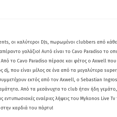
vents, οι καλύτεροι DJs, πωρωμένοι clubbers από κάθ
πέραντο γαλάζιο! Αυτό είναι το Cavo Paradiso το οπο
. Από το Cavo Paradiso πέρασε και φέτος ο Axwell πο
ς dj, που είναι μέλος σε ένα από τα μεγαλύτερα supe
υμμετέχουν εκτός από τον Axwell, o Sebastian Ingros
μάτητα. Από τα μεσάνυχτα το club ήταν ήδη γεμάτο, ε
 στις εντυπωσιακές εναέριες λήψεις του Mykonos Live 
 στην καρδιά του πάρτυ!