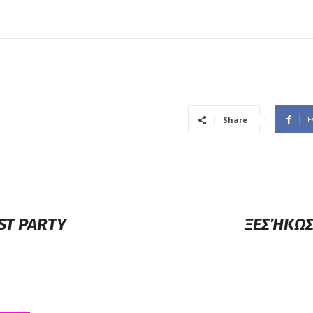
F
Share
ST PARTY
ΞΕΣΉΚΩΣ