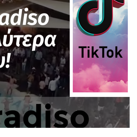
radiso
λύτερα
υ!