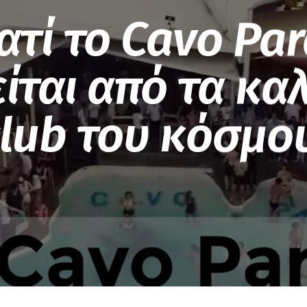
ατί το Cavo Pa
́ται από τα κα
lub του κόσμο