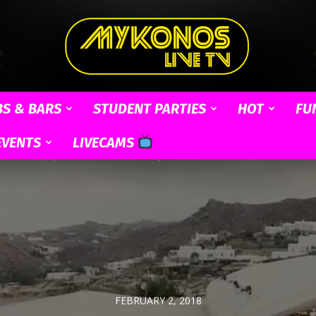
BS & BARS
STUDENT PARTIES
HOT
FU
Mykonos
EVENTS
LIVECAMS
Live
FEBRUARY 2, 2018
TV