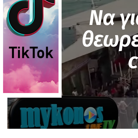
Να γι
θεωρει
c