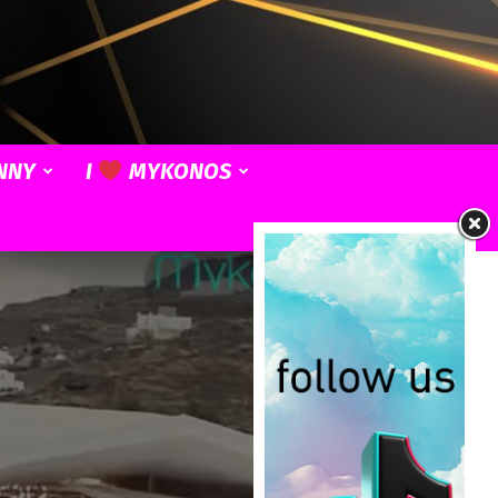
NNY
I
MYKONOS