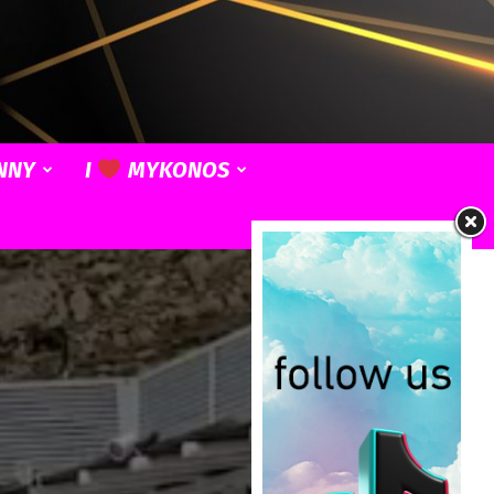
NNY
I
MYKONOS