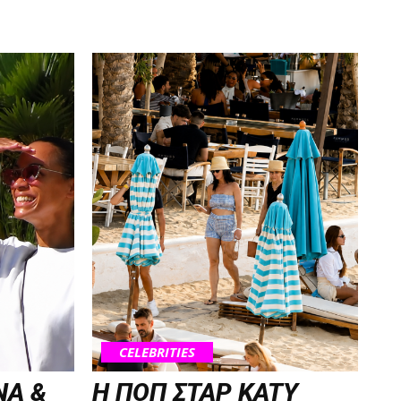
CELEBRITIES
NA &
H ΠΟΠ ΣΤΑΡ KATY