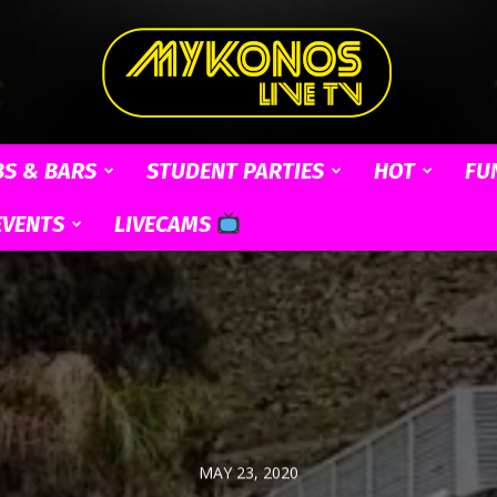
BS & BARS
STUDENT PARTIES
HOT
FU
Mykonos
EVENTS
LIVECAMS
Live
MAY 23, 2020
TV