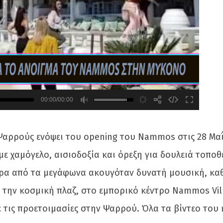
00:00/00:00
Ψαρρούς ενόψει του opening του Nammos στις 28 Μαΐο
 χαμόγελο, αισιοδοξία και όρεξη για δουλειά τοποθε
́ρα από τα μεγάφωνα ακουγόταν δυνατή μουσική, καθω
την κοσμική πλαζ, στο εμπορικό κέντρο Nammos Villag
ε τις προετοιμασίες στην Ψαρρού. Όλα τα βίντεο του 