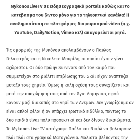
MykonosLiveTV σε ειδησεογραφικά portals καθώς και το
κατέβασμα του βιντεο μόνο για τα τηλεοπτικά κανάλια! Η
αναδημοσίευση σε πλατφόρμες διαμοιρασμού video (π.χ.
YouTube, DailyMotion, Vimeo κτλ) απαγορεύεται ρητά.
Τις ομορφιές της Μυκόνου απολαμβάνουν ο Παύλος
Γαλακτερός και η Νικολέτα Μαυρίδη, οι οποίοι έχουν γίνει
αχώριστοι. Οι δύο πρώην Survivors από τον καιρό που
συμμετείχαν στο ριάλιτι επιβίωσης του Σκάι είχαν αναπτύξει
μεταξύ τους χημεία. Όμως η καλή σχέση τους συνεχίζεται και
μετά την αποχώρησή τους από τον Άγιο Δομήνικο, αφού
κάνουν μαζί διακοπές στο νησί των Ανέμων. Δεν γνωρίζουμε αν
είναι απλοί φίλοι ή αν υπάρχει ερωτικό ειδύλλιο, πάντως τα
δύο παιδιά είναι πολύ προσεκτικά και δεν δίνουν δικαιώματα.
To Mykonos Live TV κατέγραψε Παύλο και Νικόλ να βολτάρουν
πλάι πλάι στα γραφικά Ματογιάννια. Μάλιστα βλέποντας την