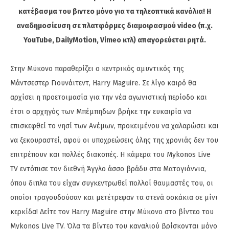
κατέβασμα του βιντεο μόνο για τα τηλεοπτικά κανάλια! Η
αναδημοσίευση σε πλατφόρμες διαμοιρασμού video (π.χ.
YouTube, DailyMotion, Vimeo κτλ) απαγορεύεται ρητά.
Στην Μύκονο παραθερίζει ο κεντρικός αμυντικός της
Μάντσεστερ Γιουνάιτεντ, Harry Maguire. Σε λίγο καιρό θα
αρχίσει η προετοιμασία για την νέα αγωνιστική περίοδο και
έτσι ο αρχηγός των Μπέμπηδων βρήκε την ευκαιρία να
επισκεφθεί το νησί των Ανέμων, προκειμένου να χαλαρώσει και
να ξεκουραστεί, αφού οι υποχρεώσεις όλης της χρονιάς δεν του
επιτρέπουν και πολλές διακοπές. Η κάμερα του Mykonos Live
TV εντόπισε τον διεθνή Άγγλο άσσο βράδυ στα Ματογιάννια,
όπου διπλα του είχαν συγκεντρωθεί πολλοί θαυμαστές του, οι
οποίοι τραγουδούσαν και μετέτρεψαν τα στενά σοκάκια σε μίνι
κερκίδα! Δείτε τον Harry Maguire στην Μύκονο στο βίντεο του
Mykonos Live TV. Όλα τα βίντεο του καναλιού βρίσκονται μόνο