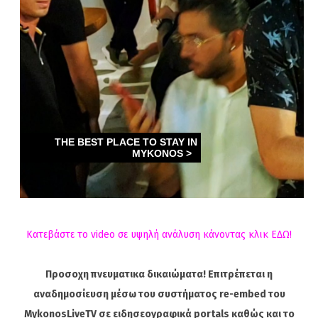
Κατεβάστε το video σε υψηλή ανάλυση κάνοντας κλικ ΕΔΩ!
Προσοχη πνευματικα δικαιώματα! Επιτρέπεται η
αναδημοσίευση μέσω του συστήματος re-embed του
MykonosLiveTV σε ειδησεογραφικά portals καθώς και το