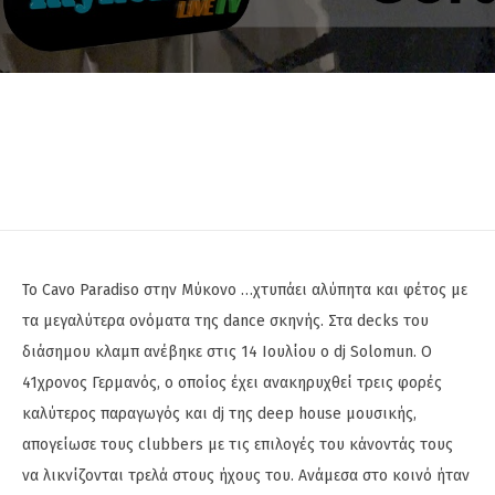
Το Cavo Paradiso στην Μύκονο …χτυπάει αλύπητα και φέτος με
τα μεγαλύτερα ονόματα της dance σκηνής. Στα decks του
διάσημου κλαμπ ανέβηκε στις 14 Ιουλίου o dj Solomun. Ο
41χρονος Γερμανός, ο οποίος έχει ανακηρυχθεί τρεις φορές
καλύτερος παραγωγός και dj της deep house μουσικής,
απογείωσε τους clubbers με τις επιλογές του κάνοντάς τoυς
να λικνίζoνται τρελά στους ήχους του. Ανάμεσα στο κοινό ήταν