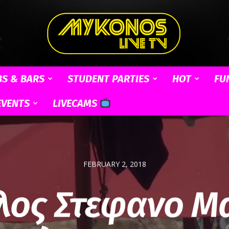
BS & BARS
STUDENT PARTIES
HOT
FU
Mykonos
EVENTS
LIVECAMS
Live
FEBRUARY 2, 2018
αλος Στεφανο Μ
TV