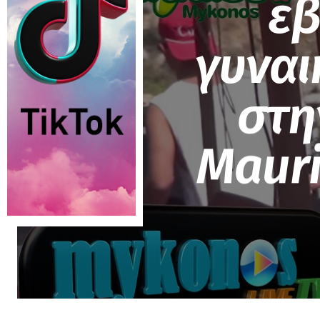
εβ
γυναι
στη
Mauri