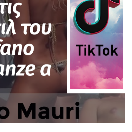
τις
ιλ του
fano
anze a