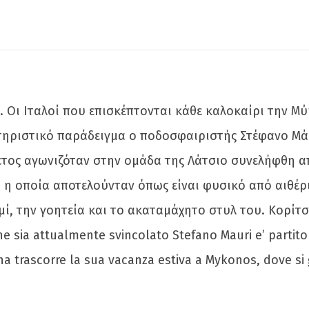
ς. Οι Ιταλοί που επισκέπτονται κάθε καλοκαίρι την 
κτηριστικό παράδειγμα ο ποδοσφαιριστής Στέφανο Μά
φέτος αγωνιζόταν στην ομάδα της Λάτσιο συνελήφθη α
, η οποία αποτελούνταν όπως είναι φυσικό από αιθέρ
, την γοητεία και το ακαταμάχητο στυλ του. Κορίτσι
e sia attualmente svincolato Stefano Mauri e’ partito
na trascorre la sua vacanza estiva a Mykonos, dove si