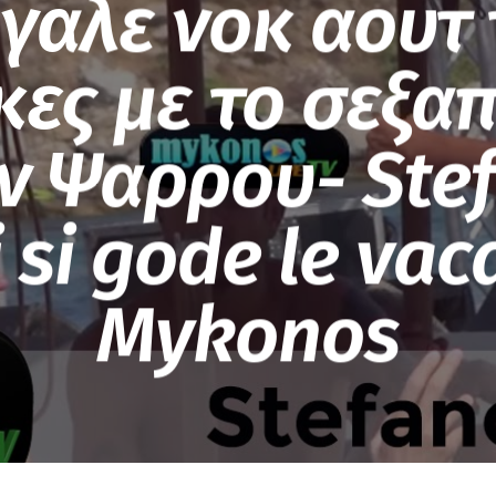
γαλε νοκ αουτ 
κες με το σεξαπ
ν Ψαρρου- Ste
 si gode le vac
Mykonos