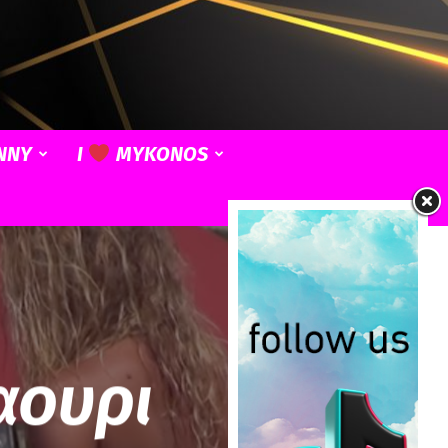
NNY
I
MYKONOS
αουρι