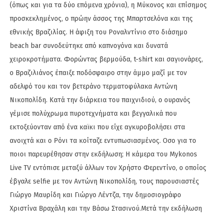
(όπως και για τα δύο επόμενα χρόνια), η Μύκονος και επίσημος
προσκεκλημένος, ο πρώην άσσος της Μπαρτσελόνα και της
εθνικής Βραζιλίας. Η άφιξη του Ροναλντίνιο στο διάσημο
beach bar συνοδεύτηκε από καπνογόνα και δυνατά
χειροκροτήματα. Φορώντας βερμούδα, t-shirt και σαγιονάρες,
ο Βραζιλιάνος έπαιξε ποδόσφαιρο στην άμμο μαζί με τον
αδελφό του και τον βετεράνο τερματοφύλακα Αντώνη
Νικοπολίδη. Κατά την διάρκεια του παιχνιδιού, ο ουρανός
γέμισε πολύχρωμα πυροτεχνήματα και βεγγαλικά που
εκτοξεύονταν από ένα καϊκι που είχε αγκυροβολήσει στα
ανοιχτά και ο Ρόνι τα κοίταζε εντυπωσιασμένος. Οσο για το
ποιοι παρευρέθησαν στην εκδήλωση; Η κάμερα του Mykonos
Live TV εντόπισε μεταξύ άλλων τον Χρήστο Φερεντίνο, ο οποίος
έβγαλε selfie με τον Αντώνη Νικοπολίδη, τους παρουσιαστές
Γιώργο Μαυρίδη και Γιώργο Λέντζα, την δημοσιογράφο
Χριστίνα Βραχάλη και την Βάσω Στασινού.Μετά την εκδήλωση