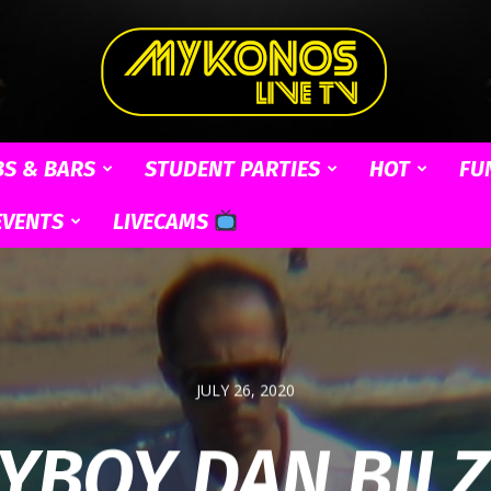
BS & BARS
STUDENT PARTIES
HOT
FU
Mykonos
EVENTS
LIVECAMS
Live
JULY 26, 2020
YBOY DAN BIL
TV