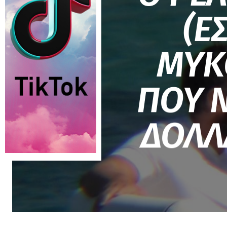
(Ε
ΜΥΚ
ΠΟΥ Ν
ΔΟΛΛ