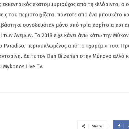
ος εκκεντρικός εκατομμυριούχος από τη Φλόριντα, ο
σεις του περιστοιχίζεται πάντοτε από ένα μπουκέτο κ
άστηκε συνοδευόταν μόνο από τρία κορίτσια και από
ί των Ανέμων. Το 2018 είχε κάνει άνω κάτω την Μύκ
Paradiso, περικυκλωμένος από το «χαρέμι» του. Πρι
Σαντορίνη. Δείτε τον Dan Bilzerian στην Μύκονο αλλά
υ Mykonos Live TV.
F
Share