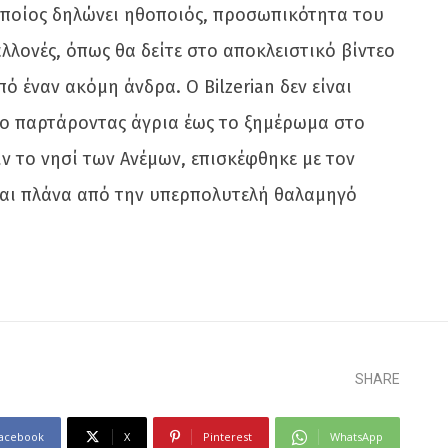
 οποίος δηλώνει ηθοποιός, προσωπικότητα του
αλλονές, όπως θα δείτε στο αποκλειστικό βίντεο
 έναν ακόμη άνδρα. Ο Bilzerian δεν είναι
ονο παρτάροντας άγρια έως το ξημέρωμα στο
ν το νησί των Ανέμων, επισκέφθηκε με τον
 και πλάνα από την υπερπολυτελή θαλαμηγό
SHARE
acebook
X
Pinterest
WhatsApp