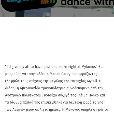
”I’d give my all to have. Just one more night at Mykonos” θα
μπορούσε να τραγουδάει η Mariah Carey παραφράζοντας
ελαφρώς τους στίχους της μεγάλης της επιτυχίας My All. Η
διάσημη Αμερικανίδα τραγουδίστρια συνοδευόμενη από τον
Αυστραλό πολυεκατομμυριούχο σύζυγό της Τζέιμς Πάκερ και
τα δίδυμα παιδιά της επισκέφθηκε για δεύτερη φορά το νησί
των Ανέμων μέσα σε λίγες ημέρες. Η Μύκονος υπήρξε ο πρώτος