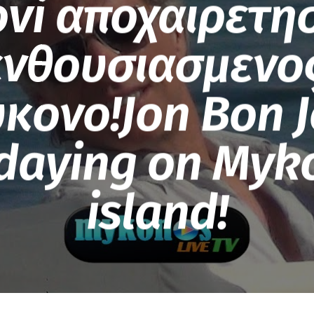
ovi αποχαιρετη
ενθουσιασμενος
κονο!Jon Bon J
idaying on Myk
island!