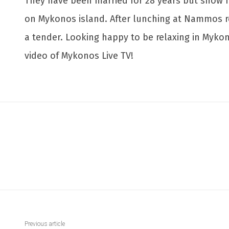
They have been married for 28 years but show no
on Mykonos island. After lunching at Nammos re
a tender. Looking happy to be relaxing in Myko
video of Mykonos Live TV!
Previous article