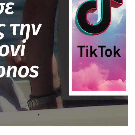
σε
 την
ovi
onos