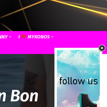
NNY
I
MYKONOS
on Bon