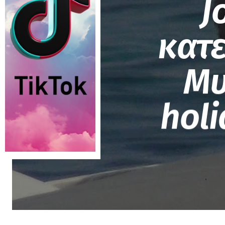
J
κατ
Μυ
hol