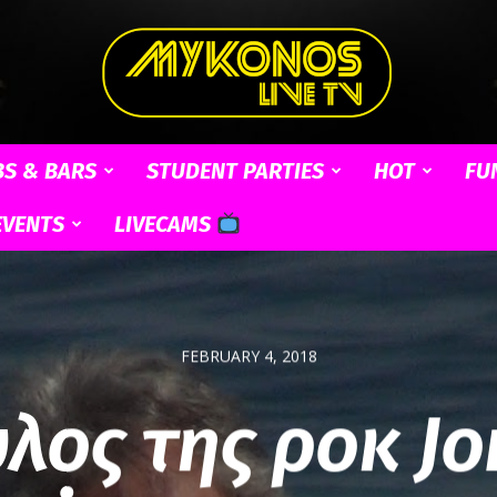
BS & BARS
STUDENT PARTIES
HOT
FU
Mykonos
EVENTS
LIVECAMS
Live
FEBRUARY 4, 2018
λος της ροκ J
TV