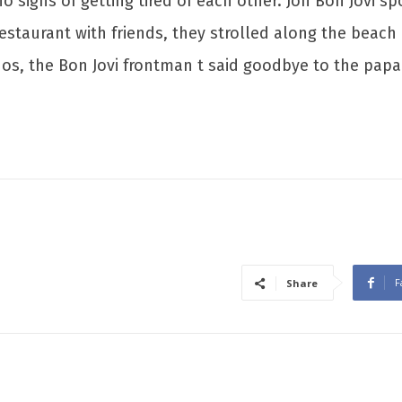
 signs of getting tired of each other. Jon Bon Jovi sp
staurant with friends, they strolled along the beac
nos, the Bon Jovi frontman t said goodbye to the papa
F
Share