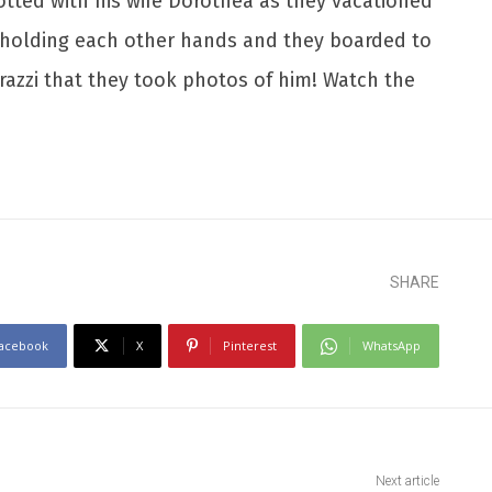
otted with his wife Dorothea as they vacationed
h holding each other hands and they boarded to
razzi that they took photos of him! Watch the
SHARE
acebook
X
Pinterest
WhatsApp
Next article