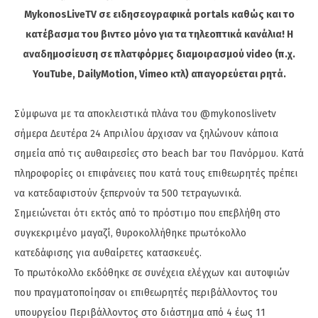
MykonosLiveTV σε ειδησεογραφικά portals καθώς και το
κατέβασμα του βιντεο μόνο για τα τηλεοπτικά κανάλια! Η
αναδημοσίευση σε πλατφόρμες διαμοιρασμού video (π.χ.
YouTube, DailyMotion, Vimeo κτλ) απαγορεύεται ρητά.
Σύμφωνα με τα αποκλειστικά πλάνα του @mykonoslivetv
σήμερα Δευτέρα 24 Απριλίου άρχισαν να ξηλώνουν κάποια
σημεία από τις αυθαιρεσίες στο beach bar του Πανόρμου. Κατά
πληροφορίες οι επιφάνειες που κατά τους επιθεωρητές πρέπει
να κατεδαφιστούν ξεπερνούν τα 500 τετραγωνικά.
Σημειώνεται ότι εκτός από το πρόστιμο που επεβλήθη στο
συγκεκριμένο μαγαζί, θυροκολλήθηκε πρωτόκολλο
κατεδάφισης για αυθαίρετες κατασκευές.
Το πρωτόκολλο εκδόθηκε σε συνέχεια ελέγχων και αυτοψιών
που πραγματοποίησαν οι επιθεωρητές περιβάλλοντος του
υπουργείου Περιβάλλοντος στο διάστημα από 4 έως 11