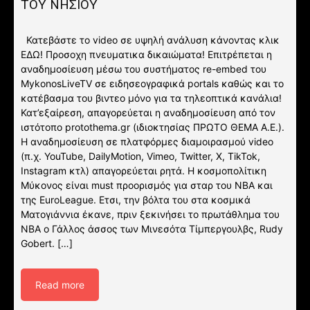
ΤΟΥ ΝΗΣΙΟΥ
Κατεβάστε το video σε υψηλή ανάλυση κάνοντας κλικ
ΕΔΩ! Προσοχη πνευματικα δικαιώματα! Επιτρέπεται η
αναδημοσίευση μέσω του συστήματος re-embed του
MykonosLiveTV σε ειδησεογραφικά portals καθώς και το
κατέβασμα του βιντεο μόνο για τα τηλεοπτικά κανάλια!
Κατ’εξαίρεση, απαγορεύεται η αναδημοσίευση από τον
ιστότοπο protothema.gr (ιδιοκτησίας ΠΡΩΤΟ ΘΕΜΑ A.E.).
Η αναδημοσίευση σε πλατφόρμες διαμοιρασμού video
(π.χ. YouTube, DailyMotion, Vimeo, Twitter, X, TikTok,
Instagram κτλ) απαγορεύεται ρητά. Η κοσμοπολίτικη
Μύκονος είναι must προορισμός για σταρ του NBA και
της EuroLeague. Ετσι, την βόλτα του στα κοσμικά
Ματογιάννια έκανε, πριν ξεκινήσει το πρωτάθλημα του
NBA ο Γάλλος άσσος των Μινεσότα Τίμπεργουλβς, Rudy
Gobert. […]
Read more