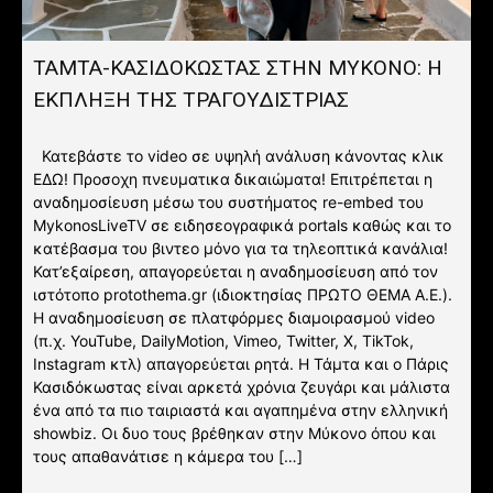
ΤΑΜΤΑ-ΚΑΣΙΔΟΚΩΣΤΑΣ ΣΤΗΝ ΜΥΚΟΝΟ: Η
ΕΚΠΛΗΞΗ ΤΗΣ ΤΡΑΓΟΥΔΙΣΤΡΙΑΣ
Κατεβάστε το video σε υψηλή ανάλυση κάνοντας κλικ
ΕΔΩ! Προσοχη πνευματικα δικαιώματα! Επιτρέπεται η
αναδημοσίευση μέσω του συστήματος re-embed του
MykonosLiveTV σε ειδησεογραφικά portals καθώς και το
κατέβασμα του βιντεο μόνο για τα τηλεοπτικά κανάλια!
Κατ’εξαίρεση, απαγορεύεται η αναδημοσίευση από τον
ιστότοπο protothema.gr (ιδιοκτησίας ΠΡΩΤΟ ΘΕΜΑ A.E.).
Η αναδημοσίευση σε πλατφόρμες διαμοιρασμού video
(π.χ. YouTube, DailyMotion, Vimeo, Twitter, X, TikTok,
Instagram κτλ) απαγορεύεται ρητά. Η Τάμτα και ο Πάρις
Κασιδόκωστας είναι αρκετά χρόνια ζευγάρι και μάλιστα
ένα από τα πιο ταιριαστά και αγαπημένα στην ελληνική
showbiz. Οι δυο τους βρέθηκαν στην Μύκονο όπου και
τους απαθανάτισε η κάμερα του […]