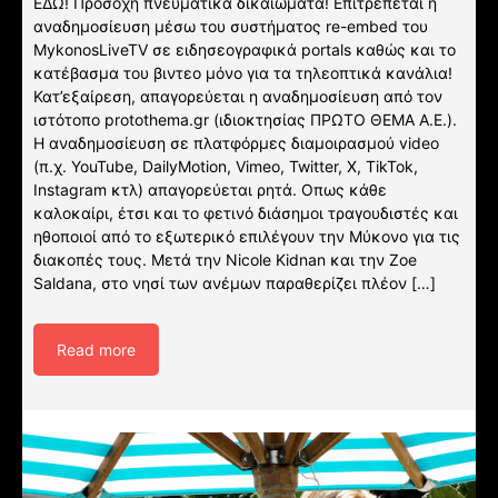
ΕΔΩ! Προσοχη πνευματικα δικαιώματα! Επιτρέπεται η
αναδημοσίευση μέσω του συστήματος re-embed του
MykonosLiveTV σε ειδησεογραφικά portals καθώς και το
κατέβασμα του βιντεο μόνο για τα τηλεοπτικά κανάλια!
Κατ’εξαίρεση, απαγορεύεται η αναδημοσίευση από τον
ιστότοπο protothema.gr (ιδιοκτησίας ΠΡΩΤΟ ΘΕΜΑ A.E.).
Η αναδημοσίευση σε πλατφόρμες διαμοιρασμού video
(π.χ. YouTube, DailyMotion, Vimeo, Twitter, X, TikTok,
Instagram κτλ) απαγορεύεται ρητά. Οπως κάθε
καλοκαίρι, έτσι και το φετινό διάσημοι τραγουδιστές και
ηθοποιοί από το εξωτερικό επιλέγουν την Μύκονο για τις
διακοπές τους. Μετά την Nicole Kidnan και την Zoe
Saldana, στο νησί των ανέμων παραθερίζει πλέον […]
Read more