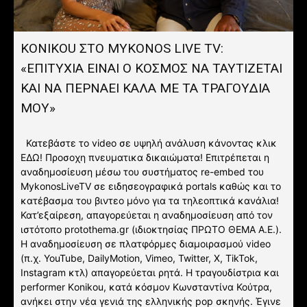
KONIKOU ΣΤΟ MYKONOS LIVE TV:
«ΕΠΙΤΥΧΙΑ ΕΙΝΑΙ Ο ΚΟΣΜΟΣ ΝΑ ΤΑΥΤΙΖΕΤΑΙ
KAI ΝΑ ΠΕΡΝΑΕΙ ΚΑΛΑ ΜΕ ΤΑ ΤΡΑΓΟΥΔΙΑ
ΜΟΥ»
Κατεβάστε το video σε υψηλή ανάλυση κάνοντας κλικ
ΕΔΩ! Προσοχη πνευματικα δικαιώματα! Επιτρέπεται η
αναδημοσίευση μέσω του συστήματος re-embed του
MykonosLiveTV σε ειδησεογραφικά portals καθώς και το
κατέβασμα του βιντεο μόνο για τα τηλεοπτικά κανάλια!
Κατ’εξαίρεση, απαγορεύεται η αναδημοσίευση από τον
ιστότοπο protothema.gr (ιδιοκτησίας ΠΡΩΤΟ ΘΕΜΑ A.E.).
Η αναδημοσίευση σε πλατφόρμες διαμοιρασμού video
(π.χ. YouTube, DailyMotion, Vimeo, Twitter, X, TikTok,
Instagram κτλ) απαγορεύεται ρητά. Η τραγουδίστρια και
performer Κonikou, κατά κόσμον Κωνσταντίνα Κούτρα,
ανήκει στην νέα γενιά της ελληνικής pop σκηνής. Έγινε