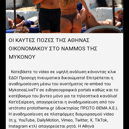
ΟΙ ΚΑΥΤΕΣ ΠΟΖΕΣ ΤΗΣ ΑΘΗΝΑΣ
ΟΙΚΟΝΟΜΑΚΟΥ ΣΤΟ NAMMOS ΤΗΣ
ΜΥΚΟΝΟΥ
Κατεβάστε το video σε υψηλή ανάλυση κάνοντας κλικ
ΕΔΩ! Προσοχη πνευματικα δικαιώματα! Επιτρέπεται η
αναδημοσίευση μέσω του συστήματος re-embed του
MykonosLiveTV σε ειδησεογραφικά portals καθώς και το
κατέβασμα του βιντεο μόνο για τα τηλεοπτικά κανάλια!
Κατ’εξαίρεση, απαγορεύεται η αναδημοσίευση από τον
ιστότοπο protothema.gr (ιδιοκτησίας ΠΡΩΤΟ ΘΕΜΑ A.E.).
Η αναδημοσίευση σε πλατφόρμες διαμοιρασμού video
(π.χ. YouTube, DailyMotion, Vimeo, Twitter, X, TikTok,
Instagram κτλ) απαγορεύεται ρητά. Η Αθηνά