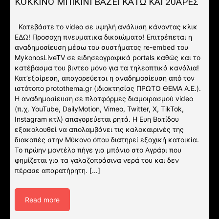
ΚΟΚΚΙΝΟ ΜΠΙΚΙΝΙ ΒΑΖΕΙ ΚΑΤΩ ΚΑΙ 20ΑΡΕΣ
Κατεβάστε το video σε υψηλή ανάλυση κάνοντας κλικ
ΕΔΩ! Προσοχη πνευματικα δικαιώματα! Επιτρέπεται η
αναδημοσίευση μέσω του συστήματος re-embed του
MykonosLiveTV σε ειδησεογραφικά portals καθώς και το
κατέβασμα του βιντεο μόνο για τα τηλεοπτικά κανάλια!
Κατ’εξαίρεση, απαγορεύεται η αναδημοσίευση από τον
ιστότοπο protothema.gr (ιδιοκτησίας ΠΡΩΤΟ ΘΕΜΑ A.E.).
Η αναδημοσίευση σε πλατφόρμες διαμοιρασμού video
(π.χ. YouTube, DailyMotion, Vimeo, Twitter, X, TikTok,
Instagram κτλ) απαγορεύεται ρητά. Η Ευη Βατίδου
εξακολουθεί να απολαμβάνει τις καλοκαιρινές της
διακοπές στην Μύκονο όπου διατηρεί εξοχική κατοικία.
Το πρώην μοντέλο πήγε για μπάνιο στο Αγράρι που
φημίζεται για τα γαλαζοπράσινα νερά του και δεν
πέρασε απαρατήρητη. […]
Read more