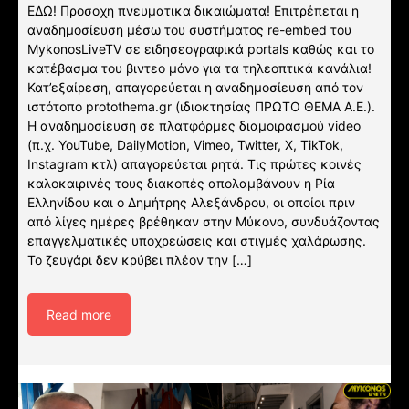
ΕΔΩ! Προσοχη πνευματικα δικαιώματα! Επιτρέπεται η
αναδημοσίευση μέσω του συστήματος re-embed του
MykonosLiveTV σε ειδησεογραφικά portals καθώς και το
κατέβασμα του βιντεο μόνο για τα τηλεοπτικά κανάλια!
Κατ’εξαίρεση, απαγορεύεται η αναδημοσίευση από τον
ιστότοπο protothema.gr (ιδιοκτησίας ΠΡΩΤΟ ΘΕΜΑ A.E.).
Η αναδημοσίευση σε πλατφόρμες διαμοιρασμού video
(π.χ. YouTube, DailyMotion, Vimeo, Twitter, X, TikTok,
Instagram κτλ) απαγορεύεται ρητά. Τις πρώτες κοινές
καλοκαιρινές τους διακοπές απολαμβάνουν η Ρία
Ελληνίδου και ο Δημήτρης Αλεξάνδρου, οι οποίοι πριν
από λίγες ημέρες βρέθηκαν στην Μύκονο, συνδυάζοντας
επαγγελματικές υποχρεώσεις και στιγμές χαλάρωσης.
Το ζευγάρι δεν κρύβει πλέον την […]
Read more