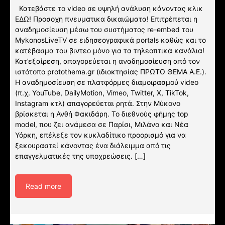
Κατεβάστε το video σε υψηλή ανάλυση κάνοντας κλικ
ΕΔΩ! Προσοχη πνευματικα δικαιώματα! Επιτρέπεται η
αναδημοσίευση μέσω του συστήματος re-embed του
MykonosLiveTV σε ειδησεογραφικά portals καθώς και το
κατέβασμα του βιντεο μόνο για τα τηλεοπτικά κανάλια!
Κατ’εξαίρεση, απαγορεύεται η αναδημοσίευση από τον
ιστότοπο protothema.gr (ιδιοκτησίας ΠΡΩΤΟ ΘΕΜΑ A.E.).
Η αναδημοσίευση σε πλατφόρμες διαμοιρασμού video
(π.χ. YouTube, DailyMotion, Vimeo, Twitter, X, TikTok,
Instagram κτλ) απαγορεύεται ρητά. Στην Μύκονο
βρίσκεται η Ανθή Φακιδάρη. Το διεθνούς φήμης top
model, που ζει ανάμεσα σε Παρίσι, Μιλάνο και Νέα
Υόρκη, επέλεξε τον κυκλαδίτικο προορισμό για να
ξεκουραστεί κάνοντας ένα διάλειμμα από τις
επαγγελματικές της υποχρεώσεις. […]
Read more