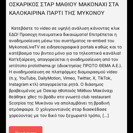
ΟΣΚΑΡΙΚΟΣ ΣΤΑΡ ΜΑΘΙΟΥ ΜΑΚΟΝΑΧΙ ΣΤΑ
ΚΑΛΟΚΑΙΡΙΝΑ ΠΑΡΤΙ ΤΗΣ ΜΥΚΟΝΟΥ
Κατεβάστε το video σε υψηλή ανάλυση κάνοντας κλικ
ΕΔΩ! Προσοχη πνευματικα δικαιώματα! Επιτρέπεται η
αναδημοσίευση μέσω του συστήματος re-embed του
MykonosLiveTV σε ειδησεογραφικά portals καθώς και το
κατέβασμα του βιντεο μόνο για τα τηλεοπτικά κανάλια!
Κατ’εξαίρεση, απαγορεύεται η αναδημοσίευση από τον
ιστότοπο protothema.gr (ιδιοκτησίας ΠΡΩΤΟ ΘΕΜΑ A.E.).
Η αναδημοσίευση σε πλατφόρμες διαμοιρασμού video
(π.χ. YouTube, DailyMotion, Vimeo, Twitter, X, TikTok,
Instagram κτλ) απαγορεύεται ρητά. Ο διάσημος
βραβευμένος με Όσκαρ ηθοποιός Μάθιου Μακόναχι
θεάθηκε χθες το βράδυ στο γνωστό club restaurant
Scorpios της Μυκόνου να απολαμβάνει τη βραδινή
ατμόσφαιρα. Ο χολιγουντιανός σταρ διασκέδασε
χορεύοντας με τον δικό του ξεχωριστό τρόπο, […]