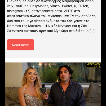
Η αναδημοσίευση σε πλατφόρμες διαμοιρασμού video
(π.χ. YouTube, DailyMotion, Vimeo, Twitter, X, TikTok,
Instagram κτλ) απαγορεύεται ρητά. ΔΕΙΤΕ στα
αποκλειστικά πλάνα του Mykonos Live TV την απόβαση
δύο από τα μεγαλύτερα ονόματα του Χόλιγουντ στο
Nammos της Μυκόνου! Η Νικόλ Κίντμαν και η Ζόε
Σαλντάνα έφτασαν πριν από λίγη ώρα στο διάσημο […]
Read more