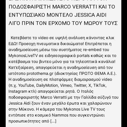
ΠΟΔΟΣΦΑΙΡΙΣΤΗ MARCO VERRATTI ΚΑΙ ΤΟ
ΕΝΤΥΠΩΣΙΑΚΟ ΜΟΝΤΕΛΟ JESSICA AIDI
ΛΙΓΟ ΠΡΙΝ ΤΟΝ ΕΡΧΟΜΟ ΤΟΥ ΜΩΡΟΥ ΤΟΥΣ
Κατεβάστε το video σε υψηλή ανάλυση κάνοντας κλικ
ΕΔΩ! Προσοχη πνευματικα δικαιώματα! Επιτρέπεται η
αναδημοσίευση μέσω του συστήματος re-embed του
MykonosLiveTV σε ειδησεογραφικά portals καθώς και το
κατέβασμα του βιντεο μόνο για τα τηλεοπτικά κανάλια!
Κατ’εξαίρεση, απαγορεύεται η αναδημοσίευση από τον
ιστότοπο protothema.gr (ιδιοκτησίας ΠΡΩΤΟ ΘΕΜΑ A.E.).
Η αναδημοσίευση σε πλατφόρμες διαμοιρασμού video
(π.χ. YouTube, DailyMotion, Vimeo, Twitter, X, TikTok,
Instagram κτλ) απαγορεύεται ρητά. Ο Ιταλός
ποδοσφαιριστής Marco Verratti με την Γαλλίδα σύζυγό του
Jessica Aidi ζουν έναν μεγάλο έρωτα και χαλαρώνουν
στην Μύκονο. Η κάμερα του Mykonos Live TV τους
εντόπισε στο κοσμικό Nammos που συγκεντρώνει
προσωπικότητες από […]