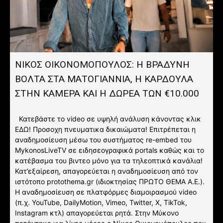
ΝΙΚΟΣ ΟΙΚΟΝΟΜΟΠΟΥΛΟΣ: Η ΒΡΑΔΥΝΗ
ΒΟΛΤΑ ΣΤΑ ΜΑΤΟΓΙΑΝΝΙΑ, Η ΚΑΡΔΟΥΛΑ
ΣΤΗΝ ΚΑΜΕΡΑ ΚΑΙ Η ΔΩΡΕΑ ΤΩΝ €10.000
Κατεβάστε το video σε υψηλή ανάλυση κάνοντας κλικ
ΕΔΩ! Προσοχη πνευματικα δικαιώματα! Επιτρέπεται η
αναδημοσίευση μέσω του συστήματος re-embed του
MykonosLiveTV σε ειδησεογραφικά portals καθώς και το
κατέβασμα του βιντεο μόνο για τα τηλεοπτικά κανάλια!
Κατ’εξαίρεση, απαγορεύεται η αναδημοσίευση από τον
ιστότοπο protothema.gr (ιδιοκτησίας ΠΡΩΤΟ ΘΕΜΑ A.E.).
Η αναδημοσίευση σε πλατφόρμες διαμοιρασμού video
(π.χ. YouTube, DailyMotion, Vimeo, Twitter, X, TikTok,
Instagram κτλ) απαγορεύεται ρητά. Στην Μύκονο