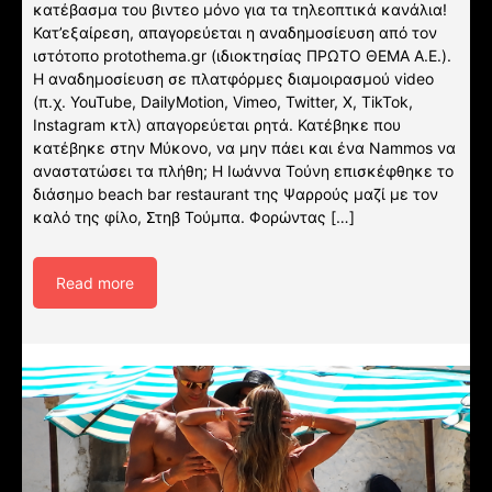
κατέβασμα του βιντεο μόνο για τα τηλεοπτικά κανάλια!
Κατ’εξαίρεση, απαγορεύεται η αναδημοσίευση από τον
ιστότοπο protothema.gr (ιδιοκτησίας ΠΡΩΤΟ ΘΕΜΑ A.E.).
Η αναδημοσίευση σε πλατφόρμες διαμοιρασμού video
(π.χ. YouTube, DailyMotion, Vimeo, Twitter, X, TikTok,
Instagram κτλ) απαγορεύεται ρητά. Κατέβηκε που
κατέβηκε στην Μύκονο, να μην πάει και ένα Nammos να
αναστατώσει τα πλήθη; Η Ιωάννα Τούνη επισκέφθηκε το
διάσημο beach bar restaurant της Ψαρρούς μαζί με τον
καλό της φίλο, Στηβ Τούμπα. Φορώντας […]
Read more