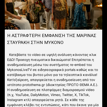
Η ΑΣΤΡΑΦΤΕΡΗ ΕΜΦΑΝΙΣΗ ΤΗΣ ΜΑΡΙΝΑΣ
ΣΤΑΥΡΑΚΗ ΣΤΗΝ ΜΥΚΟΝΟ
Κατεβάστε το video σε υψηλή ανάλυση κάνοντας κλικ
ΕΔΩ! Προσοχη πνευματικα δικαιώματα! Επιτρέπεται η
αναδημοσίευση μέσω του συστήματος re-embed του
MykonosLiveTV σε ειδησεογραφικά portals καθώς και το
κατέβασμα του βιντεο μόνο για τα τηλεοπτικά κανάλια!
Κατ’εξαίρεση, απαγορεύεται η αναδημοσίευση από τον
ιστότοπο protothema.gr (ιδιοκτησίας ΠΡΩΤΟ ΘΕΜΑ A.E.).
Η αναδημοσίευση σε πλατφόρμες διαμοιρασμού video
(π.χ. YouTube, DailyMotion, Vimeo, Twitter, X, TikTok,
Instagram κτλ) απαγορεύεται ρητά. Σε κάθε της
εμφάνιση κλέβει τις εντυπώσεις, κάτι που έκανε για μία