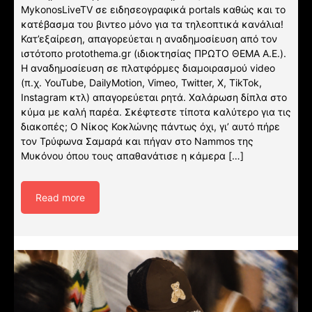
MykonosLiveTV σε ειδησεογραφικά portals καθώς και το
κατέβασμα του βιντεο μόνο για τα τηλεοπτικά κανάλια!
Κατ’εξαίρεση, απαγορεύεται η αναδημοσίευση από τον
ιστότοπο protothema.gr (ιδιοκτησίας ΠΡΩΤΟ ΘΕΜΑ A.E.).
Η αναδημοσίευση σε πλατφόρμες διαμοιρασμού video
(π.χ. YouTube, DailyMotion, Vimeo, Twitter, X, TikTok,
Instagram κτλ) απαγορεύεται ρητά. Χαλάρωση δίπλα στο
κύμα με καλή παρέα. Σκέφτεστε τίποτα καλύτερο για τις
διακοπές; Ο Νίκος Κοκλώνης πάντως όχι, γι’ αυτό πήρε
τον Τρύφωνα Σαμαρά και πήγαν στο Nammos της
Μυκόνου όπου τους απαθανάτισε η κάμερα […]
Read more