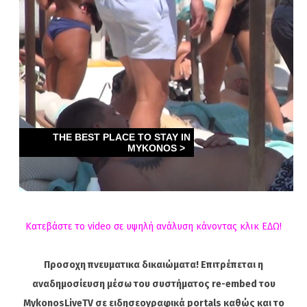
Κατεβάστε το video σε υψηλή ανάλυση κάνοντας κλικ ΕΔΩ!
Προσοχη πνευματικα δικαιώματα! Επιτρέπεται η
αναδημοσίευση μέσω του συστήματος re-embed του
MykonosLiveTV σε ειδησεογραφικά portals καθώς και το