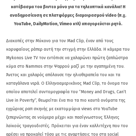
κατέβασμα του βιντεο μόνο για τα τηλεοπτικά κανάλια! Η
αναδημοσίευση σε πλατφόρμες διαμοιρασμού video (π.χ.
YouTube, DailyMotion, Vimeo κτλ) απαγορεύεται ρητά.
Διακοπές στην Μύκονο για τον Mad Clip, έναν από τους
κορυφαίους ράπερ αυτή την στιγμή στην Ελλάδα. Η κάμερα του
Mykonos Live TV τον εντόπισε να χαλαρώνει πρώτη ξαπλώστρα
κύμα στο Nammos στην Ψαρρού μαζί με την αγαπημένη του.
Άνετος και χαλαρός απόλαυσε την ηλιοθεραπεία του και τα
καταγάλανα νερά. O Ελληνοαμερικάνος Mad Clip, το όνομα του
οποίου αποτελεί συντομογραφία του “Money and Drugs, Can’t
Live in Poverty”, θεωρείται ένα πιο τα πιο καυτά ονόματα της
εγχώριας ραπ σκηνής με εκατομμύρια views στο YouTube
ξεπερνώντας σε νούμερα μέχρι και πασίγνωστους Έλληνες
λαϊκούς τραγουδιστές. Πρόκειται για έναν καλλιτέχνη που του
αρέσει να προκαλεί τόσο με τις αναρτήσεις του στα social