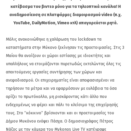
κατέβασμα του βιντεο μόνο για τα τηλεοπτικά κανάλια! Η
αναδημοσίευση σε πλατφόρμες διαμοιρασμού video (π.χ.
YouTube, DailyMotion, Vimeo κτλ) απαγορεύεται ρητά.
Μόλις ανακοινώθηκε η χαλάρωση του lockdown τα
καταστήματα στην Μύκονο ξεκίνησαν τις προετοιμασίες. Στις 3
Μαΐου θα ανοίξουν οι χώροι εστίασης με ιδιοκτήτες και
υπαλλήλους να ετοιμάζονται πυρετωδώς εκτελώντας όλες τις
απαιτούμενες εργασίες συντήρησης των χώρων και
ανεφοδιασμού. Οι επιχειρηματίες είναι αποφασισμένοι να
τηρήσουν τα μέτρα και να εφαρμόσουν με ευλάβεια τα όσα
ορίζει το πρωτόκολλο, μη ρισκάροντας κάτι άλλο που
ενδεχομένως να φέρει και πάλι το κλείσιμο της επιχείρησής
τους. Στο “κόκκινο” βρίσκονται και οι προετοιμασίες του
Δήμου Μυκόνου ενόψει Πάσχα. Ο δημοσιογράφος Πέτρος
Νάζος με την κάμερα του Mykonos Live TV κατέγραψε