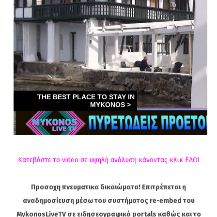
Κατεβάστε το video σε υψηλή ανάλυση κάνοντας κλικ ΕΔΩ!
Προσοχη πνευματικα δικαιώματα! Επιτρέπεται η
αναδημοσίευση μέσω του συστήματος re-embed του
MykonosLiveTV σε ειδησεογραφικά portals καθώς και το