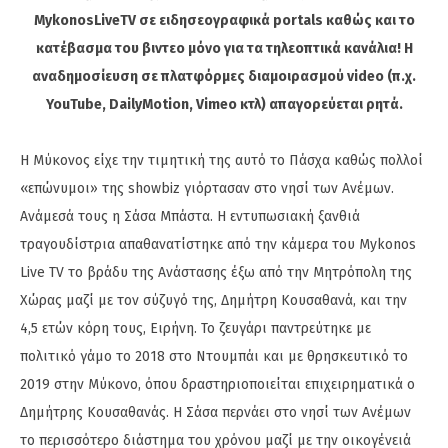
MykonosLiveTV σε ειδησεογραφικά portals καθώς και το
κατέβασμα του βιντεο μόνο για τα τηλεοπτικά κανάλια! Η
αναδημοσίευση σε πλατφόρμες διαμοιρασμού video (π.χ.
YouTube, DailyMotion, Vimeo κτλ) απαγορεύεται ρητά.
Η Μύκονος είχε την τιμητική της αυτό το Πάσχα καθώς πολλοί
«επώνυμοι» της showbiz γιόρτασαν στο νησί των Ανέμων.
Ανάμεσά τους η Σάσα Μπάστα. H εντυπωσιακή ξανθιά
τραγουδίστρια απαθανατίστηκε από την κάμερα του Mykonos
Live TV το βράδυ της Ανάστασης έξω από την Μητρόπολη της
Χώρας μαζί με τον σύζυγό της, Δημήτρη Κουσαθανά, και την
4,5 ετών κόρη τους, Ειρήνη. Το ζευγάρι παντρεύτηκε με
πολιτικό γάμο το 2018 στο Ντουμπάι και με θρησκευτικό το
2019 στην Μύκονο, όπου δραστηριοποιείται επιχειρηματικά ο
Δημήτρης Κουσαθανάς. H Σάσα περνάει στο νησί των Ανέμων
το περισσότερο διάστημα του χρόνου μαζί με την οικογένειά