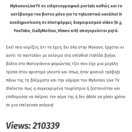
MykonosLiveTV σε ειδησεογραφικά portals καθώς και το
κατέβασμα του βιντεο μόνο για τα τηλεοπτικά κανάλια! Η
αναδημοσίευση σε πλατφόρμες διαμοιρασμού video (π.χ.
YouTube, DailyMotion, Vimeo κτλ) απαγορεύεται ρητά.
Εκεί που νομίζεις ότι τα έχεις δει όλα στην Μύκονο, έρχεται κι
αυτό: το παντελόνι με σκίσιμο στα οπίσθια! Ιταλίδα βγήκε
βόλτα στα Ματογιάννια φορώντας τζιν που είχε μια μεγάλη
τρύπα στον αριστερό γλουτό και όπως ήταν φυσικό τράβηξε
πάνω της τα βλέμματα και την κάμερα του Mykonos Live TV.
Φαίνεται πως η συγκεκριμένη τουρίστρια ή ζεσταινόταν και
επιθυμούσε να παίρνει τον αέρα της ή δεν ήθελε να χάσει χρόνο
σε μια επείγουσα ανάγκη!
Views:
210339