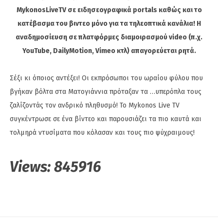
MykonosLiveTV σε ειδησεογραφικά portals καθώς και το
κατέβασμα του βιντεο μόνο για τα τηλεοπτικά κανάλια! Η
αναδημοσίευση σε πλατφόρμες διαμοιρασμού video (π.χ.
YouTube, DailyMotion, Vimeo κτλ) απαγορεύεται ρητά.
Σέξι κι όποιος αντέξει! Οι εκπρόσωποι του ωραίου φύλου που
βγήκαν βόλτα στα Ματογιάννια πρόταξαν τα …υπερόπλα τους
ζαλίζοντάς τον ανδρικό πληθυσμό! Το Mykonos Live TV
συγκέντρωσε σε ένα βίντεο και παρουσιάζει τα πιο καυτά και
τολμηρά ντυσίματα που κόλασαν και τους πιο ψύχραιμους!
Views:
845916