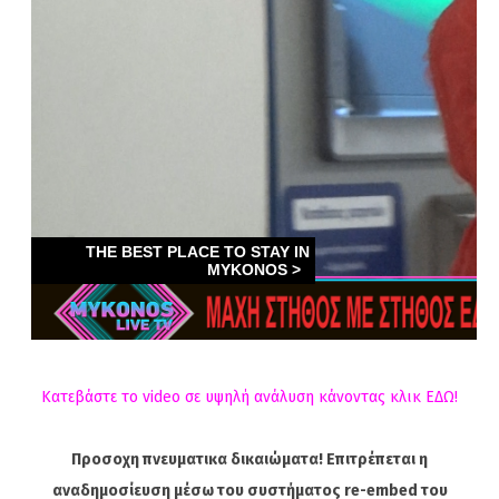
Κατεβάστε το video σε υψηλή ανάλυση κάνοντας κλικ ΕΔΩ!
Προσοχη πνευματικα δικαιώματα! Επιτρέπεται η
αναδημοσίευση μέσω του συστήματος re-embed του