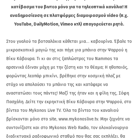
κατέβασμα του βιντεο μόνο για τα τηλεοπτικά κανάλια! Η
αναδημοσίευση σε πλατφόρμες διαμοιρασμού video (π.χ.
YouTube, DailyMotion, Vimeo κτλ) απαγορεύεται ρητά.
Στου γυαλού τα βοτσαλάκια κάθεται μια… καβουρίνα. Έβαλε το
μικροσκοπικό μαγιώ της και πήγε για μπάνιο στην Ψαρρού η
Βίκυ Κάβουρα. Τι κι αν στις ξαπλώστρες του Nammos τα
αρσενικά έδιναν μάχη με την ζέστη και το θέαμα; Η ηθοποιός,
φορώντας λεοπάρ μπικίνι, βρέθηκε στην κοσμική πλαζ με
στόχο να απολαύσει το μπάνιο της και κατάφερε να
αναστατώσει τους πάντες! Μαζί της ήταν και η φίλη της, Σόφη
Πασχάλη. Δείτε την εκρηκτική Βίκυ Κάβουρα στην Ψαρρού, στο
βίντεο του Mykonos Live TV. Όλα τα βίντεο του καναλιού
βρίσκονται μόνο στο site, www.mykonoslive.tv. Μην ξεχνάτε να
συντονίζεστε και στο Mykonos Web Radio, τον ολοκαίνουργιο
διαδικτυακό ραδιοφωνικό σταθμό που θας σας εκπλήξει, θα