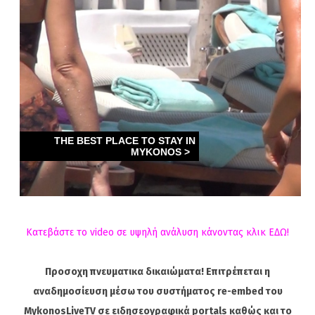
Κατεβάστε το video σε υψηλή ανάλυση κάνοντας κλικ ΕΔΩ!
Προσοχη πνευματικα δικαιώματα! Επιτρέπεται η
αναδημοσίευση μέσω του συστήματος re-embed του
MykonosLiveTV σε ειδησεογραφικά portals καθώς και το