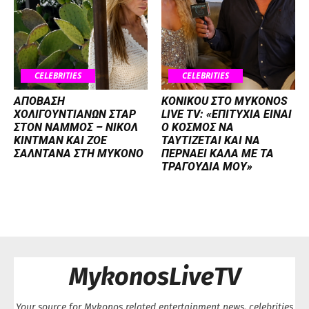
CELEBRITIES
CELEBRITIES
ΑΠΟΒΑΣΗ
KONIKOU ΣΤΟ MYKONOS
ΧΟΛΙΓΟΥΝΤΙΑΝΩΝ ΣΤΑΡ
LIVE TV: «ΕΠΙΤΥΧΙΑ ΕΙΝΑΙ
ΣΤΟΝ NΑΜΜΟΣ – ΝΙΚΟΛ
Ο ΚΟΣΜΟΣ ΝΑ
ΚΙΝΤΜΑΝ ΚΑΙ ΖΟΕ
ΤΑΥΤΙΖΕΤΑΙ KAI ΝΑ
ΣΑΛΝΤΑΝΑ ΣΤΗ ΜΥΚΟΝΟ
ΠΕΡΝΑΕΙ ΚΑΛΑ ΜΕ ΤΑ
ΤΡΑΓΟΥΔΙΑ ΜΟΥ»
MykonosLiveTV
Your source for Mykonos related entertainment news, celebrities