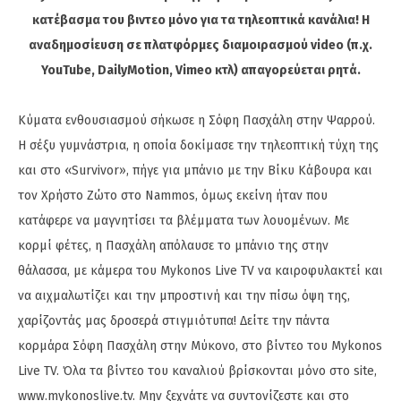
κατέβασμα του βιντεο μόνο για τα τηλεοπτικά κανάλια! Η
αναδημοσίευση σε πλατφόρμες διαμοιρασμού video (π.χ.
YouTube, DailyMotion, Vimeo κτλ) απαγορεύεται ρητά.
Kύματα ενθουσιασμού σήκωσε η Σόφη Πασχάλη στην Ψαρρού.
Η σέξυ γυμνάστρια, η οποία δοκίμασε την τηλεοπτική τύχη της
και στο «Survivor», πήγε για μπάνιο με την Βίκυ Κάβουρα και
τον Χρήστο Ζώτο στο Nammos, όμως εκείνη ήταν που
κατάφερε να μαγνητίσει τα βλέμματα των λουομένων. Με
κορμί φέτες, η Πασχάλη απόλαυσε το μπάνιο της στην
θάλασσα, με κάμερα του Mykonos Live TV να καιροφυλακτεί και
να αιχμαλωτίζει και την μπροστινή και την πίσω όψη της,
χαρίζοντάς μας δροσερά στιγμιότυπα! Δείτε την πάντα
κορμάρα Σόφη Πασχάλη στην Μύκονο, στο βίντεο του Mykonos
Live TV. Όλα τα βίντεο του καναλιού βρίσκονται μόνο στο site,
www.mykonoslive.tv. Μην ξεχνάτε να συντονίζεστε και στο