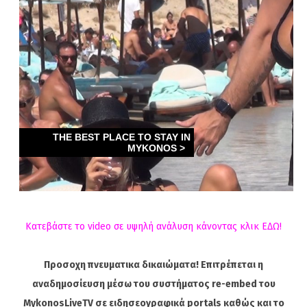
Κατεβάστε το video σε υψηλή ανάλυση κάνοντας κλικ ΕΔΩ!
Προσοχη πνευματικα δικαιώματα! Επιτρέπεται η
αναδημοσίευση μέσω του συστήματος re-embed του
MykonosLiveTV σε ειδησεογραφικά portals καθώς και το