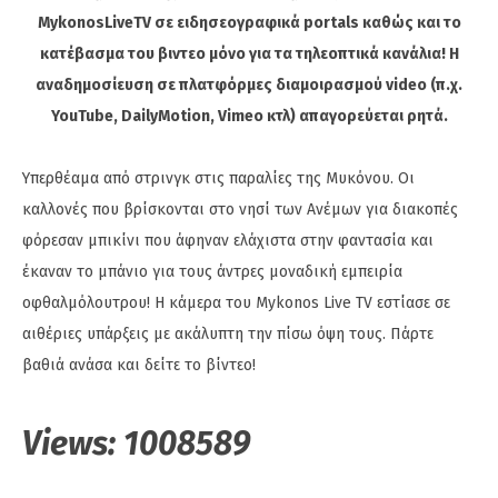
MykonosLiveTV σε ειδησεογραφικά portals καθώς και το
κατέβασμα του βιντεο μόνο για τα τηλεοπτικά κανάλια! Η
αναδημοσίευση σε πλατφόρμες διαμοιρασμού video (π.χ.
YouTube, DailyMotion, Vimeo κτλ) απαγορεύεται ρητά.
Υπερθέαμα από στρινγκ στις παραλίες της Μυκόνου. Οι
καλλονές που βρίσκονται στο νησί των Ανέμων για διακοπές
φόρεσαν μπικίνι που άφηναν ελάχιστα στην φαντασία και
έκαναν το μπάνιο για τους άντρες μοναδική εμπειρία
οφθαλμόλουτρου! Η κάμερα του Mykonos Live TV εστίασε σε
αιθέριες υπάρξεις με ακάλυπτη την πίσω όψη τους. Πάρτε
βαθιά ανάσα και δείτε το βίντεο!
Views:
1008589