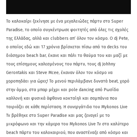
Το καλοκαίρι ξεκίνησε με ένα μεγαλειώδες πάρτυ στο Super
Paradise, το οποίο συγκέντρωσε φοιτητές από όλες τις σχολές
της Ελλάδας, αλλά και clubbers απ’ όλον τον κόσμο. Ο dj Pete,
ο οποίος εδώ και 17 χρόνια βρίσκεται πίσω από τα decks του
διάσημου beach bar, έκανε και πάλι το θαύμα του και μαζί με
τους επίσημους καλεσμένους του πάρτυ, τους dj Johhny
Gerontakis και Steve Mcee, έκαναν όλον τον κόσμο να
χοροπηδάει για ώρες! Το μενού περιλάμβανε δυνατά beat, χορό
στην άμμο, στα μπαρ μέχρι και pole dancing από Ρωσίδα
καλλονή και φυσικά άφθονα κοκταίηλ και σαμπάνια που
ταιριάζει σε κάθε περίσταση. Η συνεργάτιδα του Mykonos Live
Tv βρέθηκε στο Super Paradise και μας ξεναγεί με το
μικρόφωνο και την κάμερα του Mykonos Live Tv στο καλύτερο
beach πάρτυ του καλοκαιριού, που αναστέναξε από κόσμο και