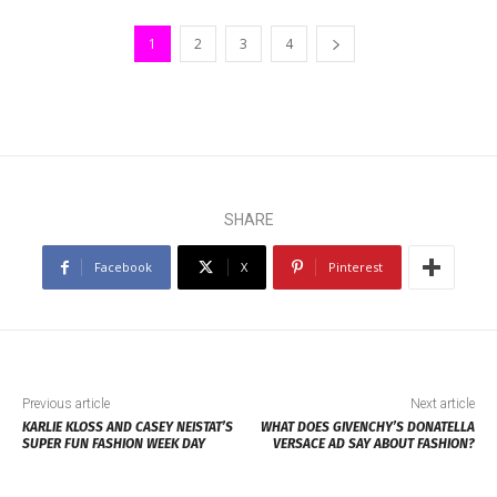
1
2
3
4
SHARE
Facebook
X
Pinterest
Previous article
Next article
KARLIE KLOSS AND CASEY NEISTAT’S
WHAT DOES GIVENCHY’S DONATELLA
SUPER FUN FASHION WEEK DAY
VERSACE AD SAY ABOUT FASHION?