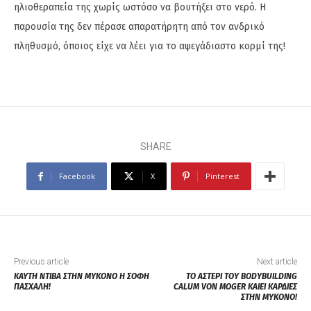
ηλιοθεραπεία της χωρίς ωστόσο να βουτήξει στο νερό. Η
παρουσία της δεν πέρασε απαρατήρητη από τον ανδρικό
πληθυσμό, όποιος είχε να λέει για το αψεγάδιαστο κορμί της!
SHARE
Facebook
X
Pinterest
Previous article
Next article
ΚΑΥΤΗ ΝΤΙΒΑ ΣΤΗΝ ΜΥΚΟΝΟ Η ΣΟΦΗ
ΤΟ ΑΣΤΕΡΙ ΤΟΥ BODYBUILDING
ΠΑΣΧΑΛΗ!
CALUM VON MOGER ΚΑΙΕΙ ΚΑΡΔΙΕΣ
ΣΤΗΝ ΜΥΚΟΝΟ!