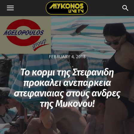
FEBRUARY 4, 2018
Το κορμι της Στεφανιδη
προκαλει ανεπαρκεια
στεφανιαιας στους ανδρες
της Μυκονου!