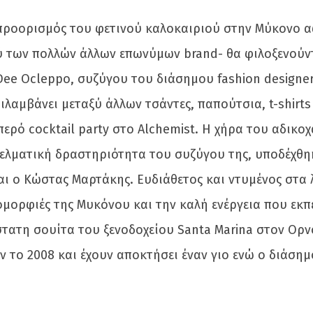
n προορισμός του φετινού καλοκαιριού στην Μύκονο 
 των πολλών άλλων επωνύμων brand- θα φιλοξενούνται
Dee Ocleppo, συζύγου του διάσημου fashion designer
ιλαμβάνει μεταξύ άλλων τσάντες, παπούτσια, t-shirt
περό cocktail party στο Alchemist. Η χήρα του αδικ
γελματική δραστηριότητα του συζύγου της, υποδέχθηκ
ι ο Κώστας Μαρτάκης. Ευδιάθετος και ντυμένος στα
μορφιές της Μυκόνου και την καλή ενέργεια που εκπέμ
στατη σουίτα του ξενοδοχείου Santa Marina στον Ορν
το 2008 και έχουν αποκτήσει έναν γιο ενώ ο διάσημ