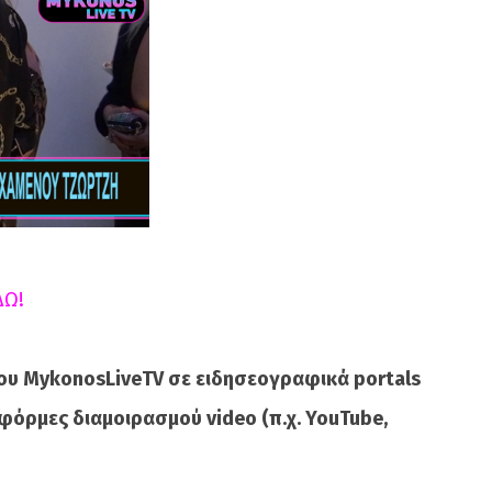
ΔΩ!
ου MykonosLiveTV σε ειδησεογραφικά portals
φόρμες διαμοιρασμού video (π.χ. YouTube,