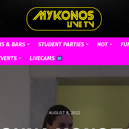
BS & BARS
STUDENT PARTIES
HOT
FU
Mykonos
EVENTS
LIVECAMS
Live
AUGUST 8, 2022
TV