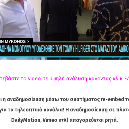
τεβάστε το video σε υψηλή ανάλυση κάνοντας κλικ Ε
ι η αναδημοσίευση μέσω του συστήματος re-embed τ
για τα τηλεοπτικά κανάλια! Η αναδημοσίευση σε πλατ
DailyMotion, Vimeo κτλ) απαγορεύεται ρητά.