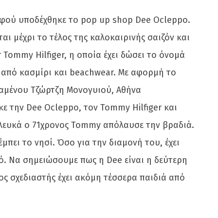
αφού υποδέχθηκε το pop up shop Dee Ocleppo.
 μέχρι το τέλος της καλοκαιρινής σαιζόν και
 Tommy Hilfiger, η οποία έχει δώσει το όνομά
s από κασμίρι και beachwear. Με αφορμή το
οχαμένου Τζώρτζη Μονογυιού, Αθήνα
ε την Dee Ocleppo, τον Tommy Hilfiger και
 λευκά ο 71χρονος Tommy απόλαυσε την βραδιά.
πει το νησί. Όσο για την διαμονή του, έχει
ό. Να σημειώσουμε πως η Dee είναι η δεύτερη
ος σχεδιαστής έχει ακόμη τέσσερα παιδιά από