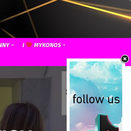
NNY
I
MYKONOS