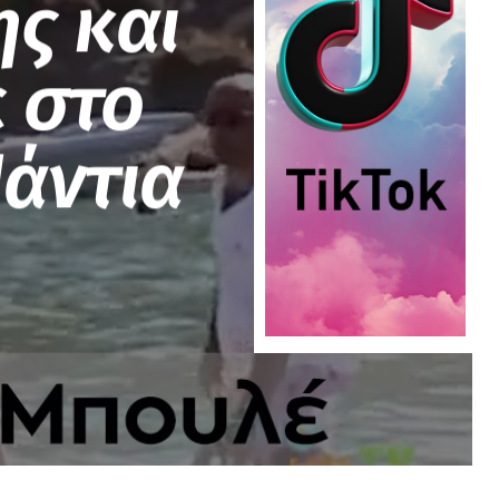
ης και
ε στο
άντια