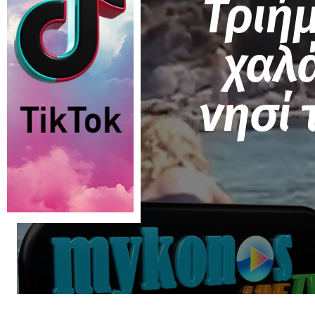
Τριή
χαλα
νησί