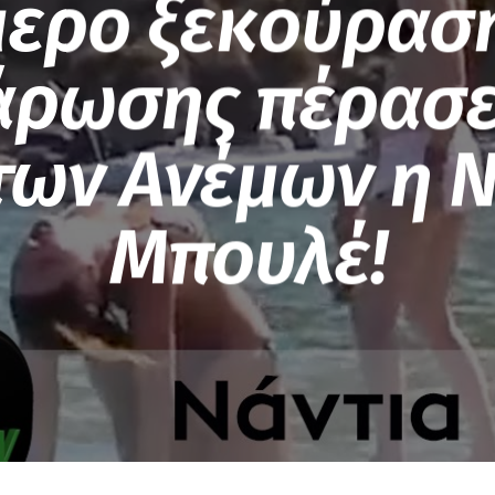
μερο ξεκούρασ
́ρωσης πέρασ
 των Ανέμων η Ν
Μπουλέ!