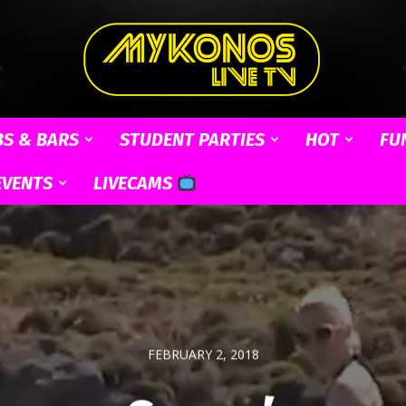
BS & BARS
STUDENT PARTIES
HOT
FU
Mykonos
EVENTS
LIVECAMS
Live
FEBRUARY 2, 2018
TV