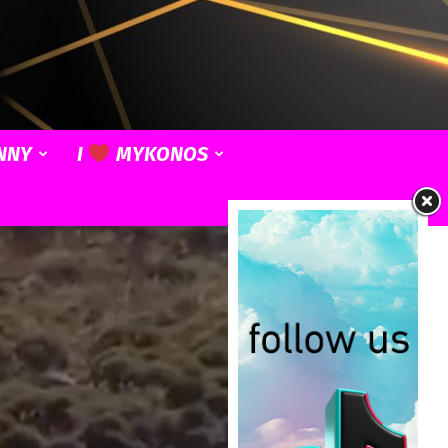
NNY
I
MYKONOS