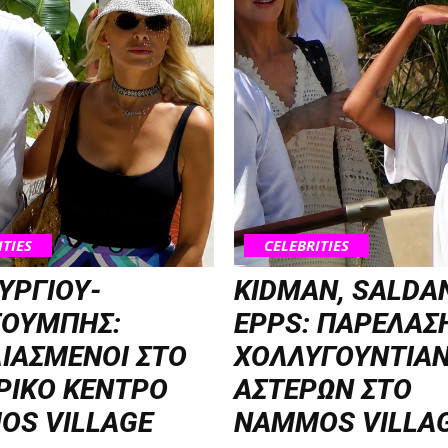
ITIES
CELEBRITIES
ΥΡΓΙΟΥ-
KIDMAN, SALDA
ΣΟΥΜΠΗΣ:
EPPS: ΠΑΡΕΛΑΣ
ΙΑΣΜΕΝΟΙ ΣΤΟ
ΧΟΛΛΥΓΟΥΝΤΙΑ
ΡΙΚΟ ΚΕΝΤΡΟ
ΑΣΤΕΡΩΝ ΣΤΟ
OS VILLAGE
NAMMOS VILLA