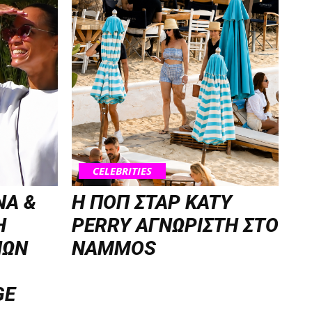
CELEBRITIES
NA &
H ΠΟΠ ΣΤΑΡ KATY
Η
PERRY ΑΓΝΩΡΙΣΤΗ ΣΤΟ
ΝΩΝ
NAMMOS
GE