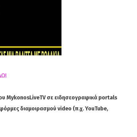
ΔΩ!
ου MykonosLiveTV σε ειδησεογραφικά portals
φόρμες διαμοιρασμού video (π.χ. YouTube,