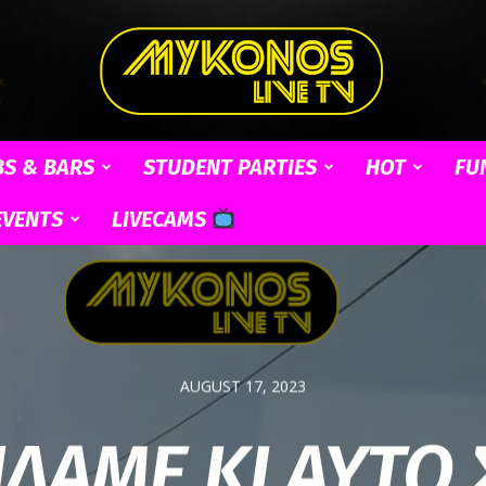
BS & BARS
STUDENT PARTIES
HOT
FU
Mykonos
EVENTS
LIVECAMS
Live
AUGUST 17, 2023
ΙΔΑΜΕ ΚΙ ΑΥΤΟ
TV