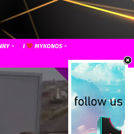
NNY
I
MYKONOS