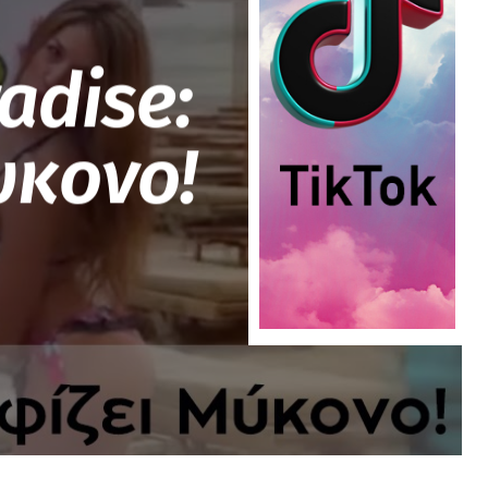
adise:
υκονο!