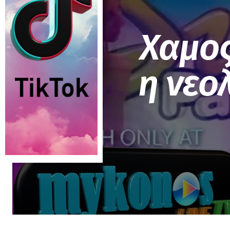
Χαμος
η νεο