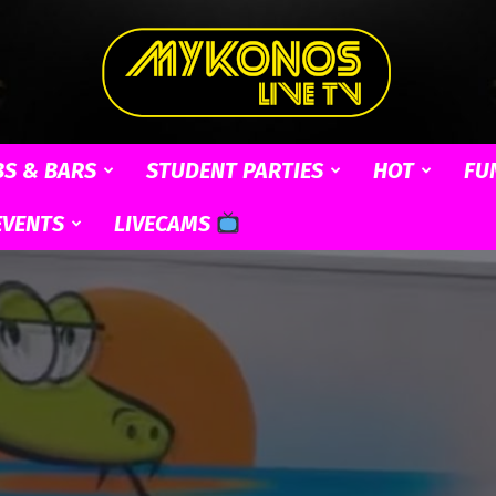
BS & BARS
STUDENT PARTIES
HOT
FU
Mykonos
EVENTS
LIVECAMS
Live
TV