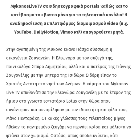
MykonosLiveTV σε ειδησεογραφικά portals καθώς και το
κατέβασμα του βιντεο μόνο για τα τηλεοπτικά κανάλια! Η
αναδημοσίευση σε πλατφόρμες διαμοιρασμού video (π.χ.
YouTube, DailyMotion, Vimeo κτλ) απαγορεύεται ρητά.
Στην αγαπημένη της Μύκονο έκανε Πάσχα σύσσωμη η
οικογένεια Ζουγανέλη. Η Ελεωνόρα με τον σύζυγό της,
ποινικολόγο Σπύρο Δημητρίου, αλλά και ο πατέρας της Γιάννης
Ζουγανέλης με την μητέρα της Ισιδώρα Σιδέρη είπαν το
Χριστός Ανέστη στο νησί των Ανέμων. Η κάμερα του Mykonos
Live TV απαθανάτισε την Ελεονώρα Ζουγανέλη με το έτερον της
ήμισυ στο γνωστό εστιατόριο Lotus στην Χώρα όπου
συνάντησαν και συνομίλησαν με τον ιδιοκτήτη και φίλο τους
Μάνο Πενταράκη. Οι κακές γλώσσες τους τελευταίους μήνες
ήθελαν το παντρεμένο ζευγάρι να περνάει κρίση και μάλιστα να
φτάνει στον χωρισμό. Ωστόσο, όπως αποδεικνύεται, κάτι