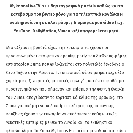
MykonosLiveTV σε ειδησεογραφικά portals καθώς και το
κατέβασμα του βιντεο μόνο για τα τηλεοπτικά κανάλια! Η
αναδημοσίευση σε πλατφόρμες διαμοιρασμού video (π.χ.
YouTube, DailyMotion, Vimeo κτλ) απαγορεύεται ρητά.
Μια αξέχαστη βραδιά είχαν την ευκαιρία να ζήσουν οι
προσκεκλημένοι στο φετινό opening party του διεθνούς φήμης
εστιατορίου Zuma που φιλοξενείται στο πολυτελές ξενοδοχείο
Cavo Tagoo στην Μύκονο. Εντυπωσιακά σώου με φωτιές, σέξυ
χορεύτριες, ξεχωριστές μουσικές επιλογές και ένα υπερθέαμα
πυροτεχνημάτων που σήμαναν και επίσημα την φετινή έναρξη
του Zuma, απογείωσαν το εορταστικό κλίμα της βραδιάς. Στο
Zuma για ακόμη ένα καλοκαίρι οι λάτρεις της ιαπωνικής
κουζίνας έχουν την ευκαιρία να απολαύσουν καθηλωτικές
γευστικές εμπειρίες με θέα το Αιγαίο και το εκπληκτικό
ηλιοβασίλεμα. Το Zuma Mykonos θεωρείται μοναδικό στο είδος