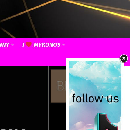
NNY
I
MYKONOS