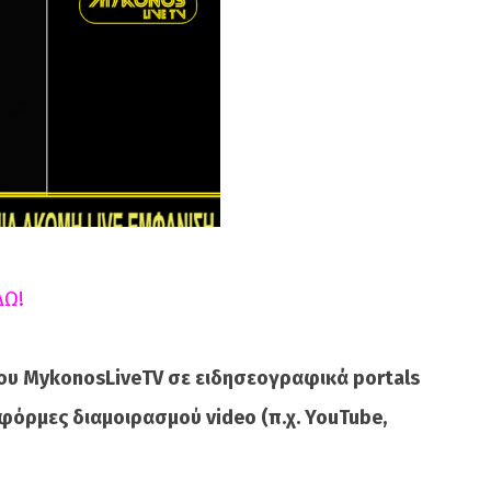
ΔΩ!
ου MykonosLiveTV σε ειδησεογραφικά portals
φόρμες διαμοιρασμού video (π.χ. YouTube,