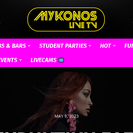
BS & BARS
STUDENT PARTIES
HOT
FU
Mykonos
EVENTS
LIVECAMS
Live
MAY 9, 2023
TV