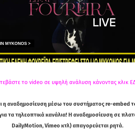
τεβάστε το video σε υψηλή ανάλυση κάνοντας κλικ Ε
ι η αναδημοσίευση μέσω του συστήματος re-embed τ
για τα τηλεοπτικά κανάλια! Η αναδημοσίευση σε πλατ
DailyMotion, Vimeo κτλ) απαγορεύεται ρητά.