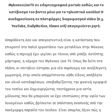
MykonosLiveTV σε ειδησεογραφικά portals καθώς και το
κατέβασμα του βιντεο μόνο για τα τηλεοπτικά κανάλια! Η
αναδημοσίευση σε πλατφόρμες διαμοιρασμού video (π.χ.
YouTube, DailyMotion, Vimeo κτλ) απαγορεύεται ρητά.
Απαράδεκτη όσο και απογοητευτική είναι η κατάσταση που
επικρατεί στο παλιό εργοστάσιο των μεταλλίων στην Μύκονο,
καθώς η περιοχή έχει γεμίσει με τόνους από μπάζα. Αυτόπτης
μάρτυρας, η κάμερα του Mykonos Live TV. Οπως θα δείτε στα
πλάνα, οι επιτήδιοι έστησαν μια νέα παράνομη και ανεξέλεγκτη
χωματερή, στην οποία απορρίπτονται κάθε είδους απόβλητα
και υλικά κατεδαφίσεων, υποβαθμίζοντας την φυσική ομορφιά
του τοπίου και δημιουργώντας ταυτόχρονα μια εστία
μόλυνσης που θα μπορούσε να έχει επιπτώσεις στην υγεία των
λουομένων καθώς βρίσκεται σε απόσταση αναπνοής από την
πανέμορφη παραλία του Λούλου. Είναι απορίας άξιον πώς η