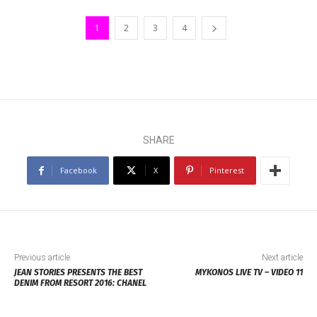
1
2
3
4
SHARE
Facebook
X
Pinterest
Previous article
Next article
JEAN STORIES PRESENTS THE BEST
MYKONOS LIVE TV – VIDEO 11
DENIM FROM RESORT 2016: CHANEL