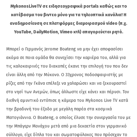
MykonosLiveTV σε ειδησεογραφικά portals καθώς και το
κατέβασμα του βιντεο μόνο για τα τηλεοπτικά κανάλια! Η
αναδημοσίευση σε πλατφόρμες διαμοιρασμού video (π.χ.
YouTube, DailyMotion, Vimeo κτλ) απαγορεύεται ρητά.
Μπορεί ο Γερμανός Jerome Boateng να μην έχει αποφασίσει
ακόμα σε ποια ομάδα θα συνεχίσει την καριέρα του, αλλά για
τις καλοκαιρινές του διακοπές έκανε την επιλογή του που δεν
είναι άλλη από την Μύκονο. Ο 33χρονος ποδοσφαιριστής με
ρίζες από την Γκάνα επέλεξε να χαλαρώσει και να ξεκουραστεί
στο νησί των Ανεμών, όπως άλλωστε είχε κάνει και πέρυσι. Τον
διεθνή αμυντικό εντόπισε η κάμερα του Mykonos Live TV κατά
την βραδυνή του έξοδο με μεγάλη παρέα στα κοσμικά
Ματογιάννια. Ο Boateng, ο οποίος έλυσε την συνεργασία του με
την Μπάγερν Μονάχου μετά από μια δεκαετία στον γερμανικό
σύλλογο, είχε δίπλα του και σωματοφύλακες που πρόσεχαν το