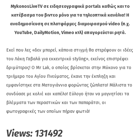
MykonosLiveTV σε ειδησεογραφικά portals καθώς και το
κατέβασμα του βιντεο μόνο για τα τηλεοπτικά κανάλια! Η
αναδημοσίευση σε πλατφόρμες διαμοιρασμού video (π.χ.
YouTube, DailyMotion, Vimeo κτλ) απαγορεύεται ρητά.
Εκεί που λες «δεν μπορεί, κάποια στιγμή θα στερέψουν οι ιδέες
του Λάκη Γαβαλά για εκκεντρικό styling», εκείνος επιστρέφει
δριμύτερος! Ο Mr Lak, ο οποίος βρίσκεται στην Μύκονο για το
τριήμερο του Αγίου Πνεύματος, έκανε την έκπληξη και
εμφανίστηκε στα Ματογιάννια φορώντας ξώπλατο! Μάλιστα το
συνδύασε με κολιέ και καπέλο! Εύλογο ήταν να μαγνητίσει τα
βλέμματα των περαστικών και των παπαράτσι, οι
φωτογραφικές των οποίων πήραν φωτιά!
Views:
131492