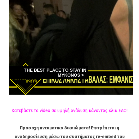
Κατεβάστε το video σε υψηλή ανάλυση κάνοντας κλικ ΕΔΩ!
Προσοχη πνευματικα δικαιώματα! Επιτρέπεται η
αναδημοσίευση μέσω του συστήματος re-embed του