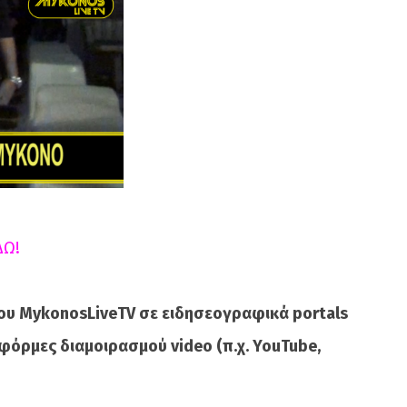
ΔΩ!
ου MykonosLiveTV σε ειδησεογραφικά portals
φόρμες διαμοιρασμού video (π.χ. YouTube,