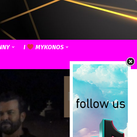
NNY
I
MYKONOS