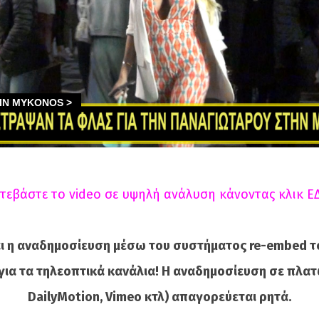
τεβάστε το video σε υψηλή ανάλυση κάνοντας κλικ Ε
ι η αναδημοσίευση μέσω του συστήματος re-embed τ
για τα τηλεοπτικά κανάλια! Η αναδημοσίευση σε πλατ
DailyMotion, Vimeo κτλ) απαγορεύεται ρητά.