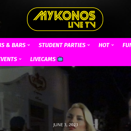
BS & BARS
STUDENT PARTIES
HOT
FU
Mykonos
EVENTS
LIVECAMS
Live
JUNE 3, 2023
TV