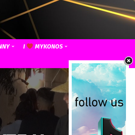
NNY
I
MYKONOS