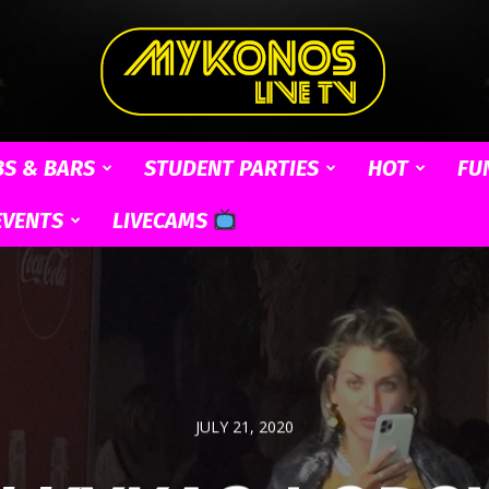
BS & BARS
STUDENT PARTIES
HOT
FU
Mykonos
EVENTS
LIVECAMS
Live
JULY 21, 2020
TV