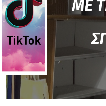
ΜΕ 
Σ