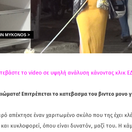
τεβάστε το video σε υψηλή ανάλυση κάνοντας κλικ Ε
ιώματα! Επιτρέπεται το κατεβασμα του βιντεο μονο γι
ρό απέκτησε έναν χαριτωμένο σκύλο που της έχει κλ
και κυκλοφορεί, όπου είναι δυνατόν, μαζί του. Η κά