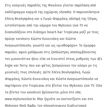
Στις κοσμικές παραλίες της Μυκόνου γίνεται παρέλαση από
καλλίγραμμα κορμιά της εγχώριας showbiz. Η παρουσιάστρια
Ελένη Βουλγαράκη και η Γωγώ Φαρμάκη, αδελφή της Όλγας,
εντοπίστηκαν από την κάμερα του Mykonos Live TV να
διασκεδάζουν στο διάσημο beach bar Tropicana μαζί με τους
πρώην survivors Κώστα Κοκκινάκη και Κώστα
Αναγνωστόπουλο, γνωστό και ως «μισθοφόρο». Το όμορφο
παρεάκι, αφού χαλάρωσε στις ξαπλώστρες απολαμβάνοντας
τον μυκονιάτικο ήλιο, είπε να λικνιστεί στους ρυθμούς των dj’s
Argie και Terry, που και φέτος ξεσηκώνουν τον κόσμο με τις
μουσικές τους επιλογές. Δείτε Ελένη Βουλγαράκη, Γωγώ
Φαρμάκη, Κώστα Κοκκινάκη και Κώστα Αναγνωστόπουλο να
παρτάρουν στο Tropicana, στο βίντεο του Mykonos Live TV. Όλα
τα βίντεο του καναλιού βρίσκονται μόνο στο site,
www.mykonoslive.tv. Μην ξεχνάτε να συντονίζεστε και στο
Mykonos Web Radio, τον ολοκαίνουργιο διαδικτυακό