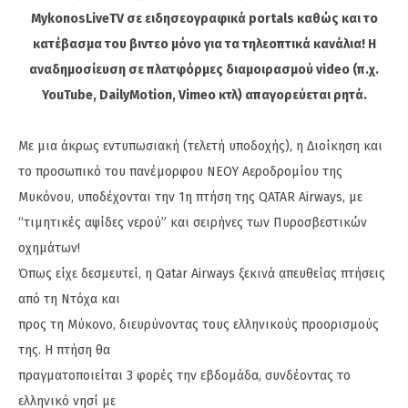
MykonosLiveTV σε ειδησεογραφικά portals καθώς και το
κατέβασμα του βιντεο μόνο για τα τηλεοπτικά κανάλια! Η
αναδημοσίευση σε πλατφόρμες διαμοιρασμού video (π.χ.
YouTube, DailyMotion, Vimeo κτλ) απαγορεύεται ρητά.
Με μια άκρως εντυπωσιακή (τελετή υποδοχής), η Διοίκηση και
το προσωπικό του πανέμορφου ΝΕΟΥ Αεροδρομίου της
Μυκόνου, υποδέχονται την 1η πτήση της QATAR Airways, με
“τιμητικές αψίδες νερού” και σειρήνες των Πυροσβεστικών
οχημάτων!
Όπως είχε δεσμευτεί, η Qatar Airways ξεκινά απευθείας πτήσεις
από τη Ντόχα και
προς τη Μύκονο, διευρύνοντας τους ελληνικούς προορισμούς
της. Η πτήση θα
πραγματοποιείται 3 φορές την εβδομάδα, συνδέοντας το
ελληνικό νησί με