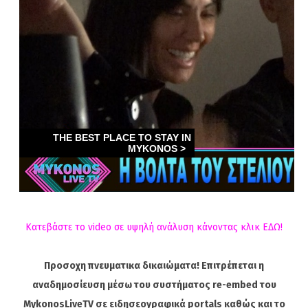
Κατεβάστε το video σε υψηλή ανάλυση κάνοντας κλικ ΕΔΩ!
Προσοχη πνευματικα δικαιώματα! Επιτρέπεται η
αναδημοσίευση μέσω του συστήματος re-embed του
MykonosLiveTV σε ειδησεογραφικά portals καθώς και το