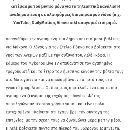
κατέβασμα του βιντεο μόνο για τα τηλεοπτικά κανάλια! Η
αναδημοσίευση σε πλατφόρμες διαμοιρασμού video (π.χ.
YouTube, DailyMotion, Vimeo κτλ) απαγορεύεται ρητά.
Απαρνήθηκε την αγαπημένη του Λήμνο και ετοίμασε βαλίτσες
για Μύκονο. Ο λόγος για τον Στέλιο Ρόκκο που βρίσκεται στο
νησί των Ανέμων μαζί με την σύζυγό του, Λελέ Γκόφα. Η
κάμερα του Mykonos Live TV απαθανάτισε τον αγαπημένο
τραγουδιστή και το έτερο του ήμισυ να κάνουν την βόλτα τους
στα Ματογιάννια και να απολαμβάνουν το ποτό τους στο
γνωστό μπαρ Aroma. Οι δυο τους αποτελούν ένα από τα πιο
αγαπημένα ζευγάρια της εγχώριας showbiz. Φέτος
συμπληρώνουν τέσσερα χρόνια γάμου και είναι πολύ
ευτυχισμένοι. Φαίνεται ότι έχουν βρει την συνταγή της
επιτυχίας, με την σχέση τους να δυναμώνει μέρα με την μέρα.
Η Λελέ βρίσκεται πάντα στο πλευρό του 56χρονου ερμηνευτή,